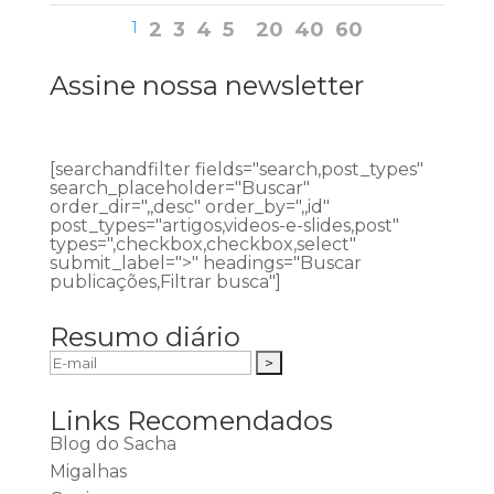
1
2
3
4
5
20
40
60
Assine nossa newsletter
[searchandfilter fields="search,post_types"
search_placeholder="Buscar"
order_dir=",,desc" order_by=",,id"
post_types="artigos,videos-e-slides,post"
types=",checkbox,checkbox,select"
submit_label=">" headings="Buscar
publicações,Filtrar busca"]
Resumo diário
Links Recomendados
Blog do Sacha
Migalhas