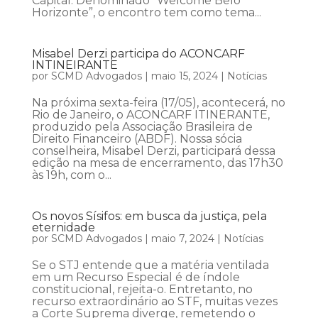
Capital. Denominado “Welcome Belo
Horizonte”, o encontro tem como tema...
Misabel Derzi participa do ACONCARF
INTINEIRANTE
por
SCMD Advogados
|
maio 15, 2024
|
Notícias
Na próxima sexta-feira (17/05), acontecerá, no
Rio de Janeiro, o ACONCARF ITINERANTE,
produzido pela Associação Brasileira de
Direito Financeiro (ABDF). Nossa sócia
conselheira, Misabel Derzi, participará dessa
edição na mesa de encerramento, das 17h30
às 19h, com o...
Os novos Sísifos: em busca da justiça, pela
eternidade
por
SCMD Advogados
|
maio 7, 2024
|
Notícias
Se o STJ entende que a matéria ventilada
em um Recurso Especial é de índole
constitucional, rejeita-o. Entretanto, no
recurso extraordinário ao STF, muitas vezes
a Corte Suprema diverge, remetendo o