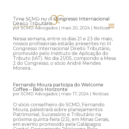
Time SCMD no III Congresso Internacional
Direito Tributário
por
SCMD Advogados
|
maio 20, 2024
|
Notícias
Nessa semana, entre os dias 21 e 23 de maio,
nossos profissionais estarão presentes no III
Congresso Internacional Direito Tributário,
promovido pelo Instituto de Aplicação do
Tributo (IAT). No dia 21/05, compondo a Mesa
2 do Congresso, o sócio André Mendes
Moreira...
Fernando Moura participa do Welcome
Coffee – Belo Horizonte
por
SCMD Advogados
|
maio 17, 2024
|
Notícias
O sócio conselheiro do SCMD, Fernando
Moura, palestrará sobre planejamentos
Patrimonial, Sucessório e Tributário na
próxima quinta-feira (23), em Minas Gerais,
em evento promovido pela Galápagos