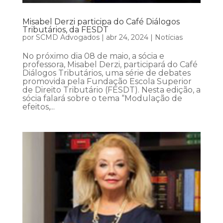
Misabel Derzi participa do Café Diálogos
Tributários, da FESDT
por
SCMD Advogados
|
abr 24, 2024
|
Notícias
No próximo dia 08 de maio, a sócia e
professora, Misabel Derzi, participará do Café
Diálogos Tributários, uma série de debates
promovida pela Fundação Escola Superior
de Direito Tributário (FESDT). Nesta edição, a
sócia falará sobre o tema “Modulação de
efeitos,...