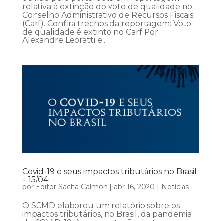
relativa à extinção do voto de qualidade no
Conselho Administrativo de Recursos Fiscais
(Carf). Confira trechos da reportagem: Voto
de qualidade é extinto no Carf Por
Alexandre Leoratti e...
Covid-19 e seus impactos tributários no Brasil
– 15/04
por
Editor Sacha Calmon
|
abr 16, 2020
|
Notícias
O SCMD elaborou um relatório sobre os
impactos tributários, no Brasil, da pandemia