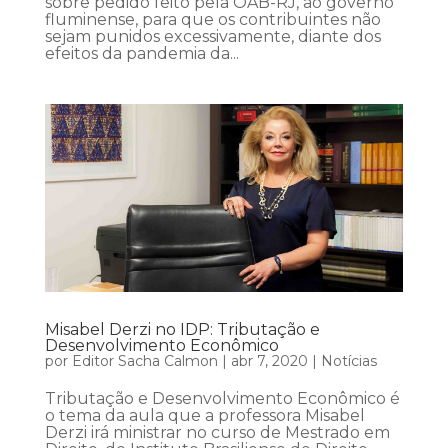
sobre pedido feito pela OAB-RJ, ao governo
fluminense, para que os contribuintes não
sejam punidos excessivamente, diante dos
efeitos da pandemia da...
Misabel Derzi no IDP: Tributação e
Desenvolvimento Econômico
por
Editor Sacha Calmon
|
abr 7, 2020
|
Notícias
Tributação e Desenvolvimento Econômico é
o tema da aula que a professora Misabel
Derzi irá ministrar no curso de Mestrado em