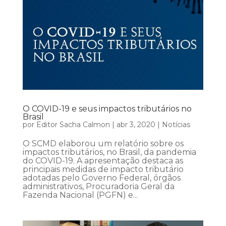
O COVID-19 e seus impactos tributários no
Brasil
por
Editor Sacha Calmon
|
abr 3, 2020
|
Notícias
O SCMD elaborou um relatório sobre os
impactos tributários, no Brasil, da pandemia
do COVID-19. A apresentação destaca as
principais medidas de impacto tributário
adotadas pelo Governo Federal, órgãos
administrativos, Procuradoria Geral da
Fazenda Nacional (PGFN) e...