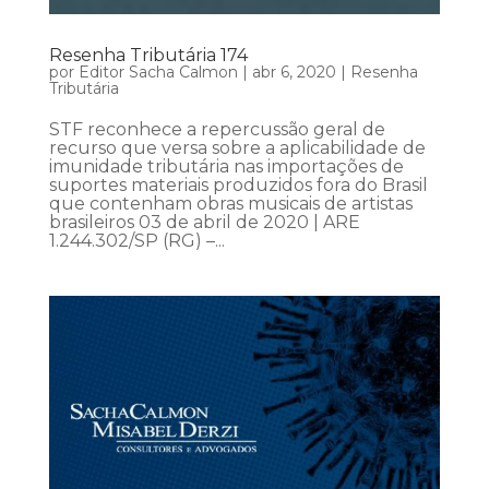
Resenha Tributária 174
por
Editor Sacha Calmon
|
abr 6, 2020
|
Resenha
Tributária
STF reconhece a repercussão geral de
recurso que versa sobre a aplicabilidade de
imunidade tributária nas importações de
suportes materiais produzidos fora do Brasil
que contenham obras musicais de artistas
brasileiros 03 de abril de 2020 | ARE
1.244.302/SP (RG) –...