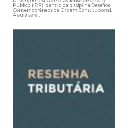
Direito, do Instituto Brasiliense de Direito
Público (IDP), dentro da disciplina Desafios
Contemporâneos da Ordem Constitucional.
A aula será...