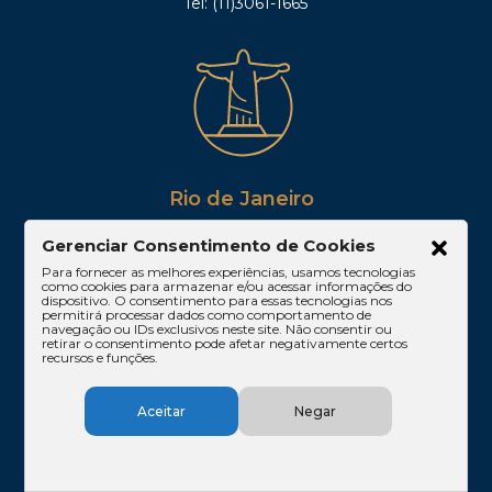
Tel: (11)3061-1665
Rio de Janeiro
Rua Lauro Müller, 116 – sala 605, Botafogo – Rio
Gerenciar Consentimento de Cookies
de Janeiro/RJ
Para fornecer as melhores experiências, usamos tecnologias
CEP: 22290-160
como cookies para armazenar e/ou acessar informações do
Tel: (21)3212-0100
dispositivo. O consentimento para essas tecnologias nos
permitirá processar dados como comportamento de
navegação ou IDs exclusivos neste site. Não consentir ou
retirar o consentimento pode afetar negativamente certos
recursos e funções.
Aceitar
Negar