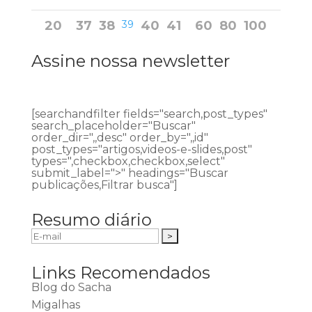
20
37
38
39
40
41
60
80
100
Assine nossa newsletter
[searchandfilter fields="search,post_types"
search_placeholder="Buscar"
order_dir=",,desc" order_by=",,id"
post_types="artigos,videos-e-slides,post"
types=",checkbox,checkbox,select"
submit_label=">" headings="Buscar
publicações,Filtrar busca"]
Resumo diário
Links Recomendados
Blog do Sacha
Migalhas