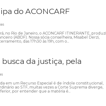
icipa do ACONCARF
ias
ecerá, no Rio de Janeiro, o ACONCARF ITINERANTE, produz
anceiro (ABDF). Nossa sócia conselheira, Misabel Derzi,
erramento, das 17h30 às 19h, com o...
 busca da justiça, pela
as
ada em um Recurso Especial é de índole constitucional,
ordinário ao STF, muitas vezes a Corte Suprema diverge,
ferior, por entender que a matéria é...