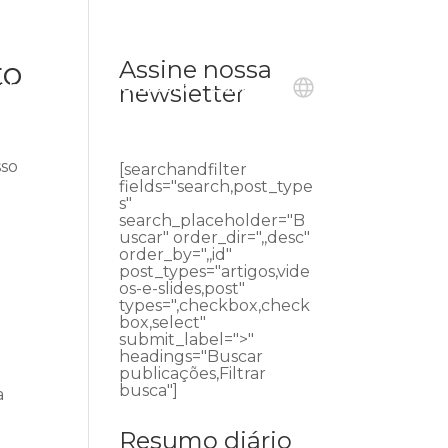
to
Assine nossa
ublicações
Ouvidoria
Contato
newsletter
sso
[searchandfilter
fields="search,post_type
s"
search_placeholder="B
uscar" order_dir=",,desc"
order_by=",,id"
post_types="artigos,vide
os-e-slides,post"
types=",checkbox,check
box,select"
submit_label=">"
headings="Buscar
publicações,Filtrar
busca"]
a
Resumo diário