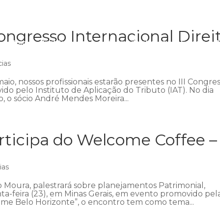
ngresso Internacional Direi
Início
Institucional
Áreas de atuação
Equipe
P
cias
aio, nossos profissionais estarão presentes no III Congre
ido pelo Instituto de Aplicação do Tributo (IAT). No dia
 o sócio André Mendes Moreira...
ticipa do Welcome Coffee –
ias
 Moura, palestrará sobre planejamentos Patrimonial,
nta-feira (23), em Minas Gerais, em evento promovido pel
me Belo Horizonte”, o encontro tem como tema...