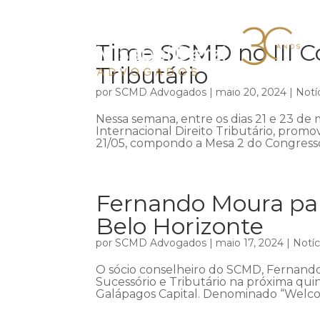
Time SCMD no III Co
Tributário
por
SCMD Advogados
|
maio 20, 2024
|
Notí
Nessa semana, entre os dias 21 e 23 de m
Internacional Direito Tributário, promov
21/05, compondo a Mesa 2 do Congresso,
Fernando Moura par
Belo Horizonte
por
SCMD Advogados
|
maio 17, 2024
|
Notíc
O sócio conselheiro do SCMD, Fernando
Sucessório e Tributário na próxima qui
Galápagos Capital. Denominado “Welco