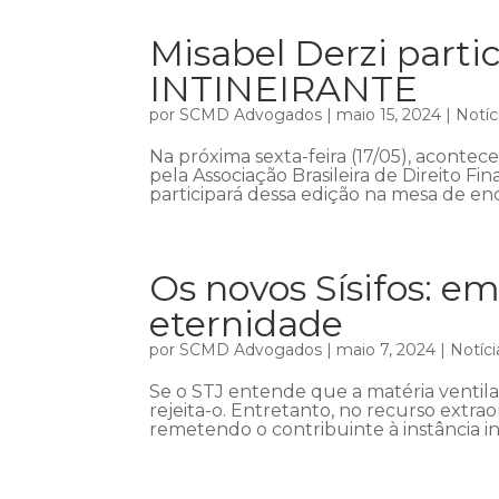
Misabel Derzi part
INTINEIRANTE
por
SCMD Advogados
|
maio 15, 2024
|
Notíc
Na próxima sexta-feira (17/05), acont
pela Associação Brasileira de Direito Fin
participará dessa edição na mesa de enc
Os novos Sísifos: em
eternidade
por
SCMD Advogados
|
maio 7, 2024
|
Notíci
Se o STJ entende que a matéria ventil
rejeita-o. Entretanto, no recurso extra
remetendo o contribuinte à instância in