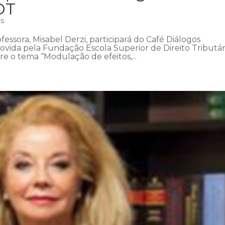
DT
as
fessora, Misabel Derzi, participará do Café Diálogos
ovida pela Fundação Escola Superior de Direito Tributár
bre o tema “Modulação de efeitos,...