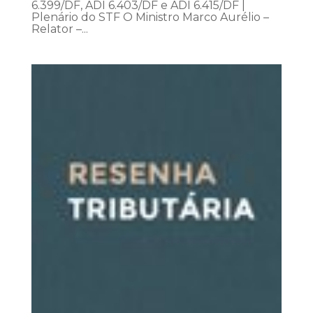
6.399/DF, ADI 6.403/DF e ADI 6.415/DF |
Plenário do STF O Ministro Marco Aurélio –
Relator –...