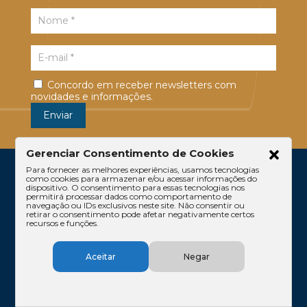
Concordo em receber newsletters com
novidades e informações.
Gerenciar Consentimento de Cookies
Para fornecer as melhores experiências, usamos tecnologias
como cookies para armazenar e/ou acessar informações do
dispositivo. O consentimento para essas tecnologias nos
permitirá processar dados como comportamento de
navegação ou IDs exclusivos neste site. Não consentir ou
retirar o consentimento pode afetar negativamente certos
recursos e funções.
Escritório
Atuação
Equipe
Conteúdos
Aceitar
Negar
Contato
Código de Ética