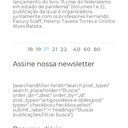
lançamento do livro “A crise do federalismo
em estado de pandemia” (volumes 1 e 2),
publicação da qual é organizadora,
juntamente com os professores Fernando
Facury Scaff, Heleno Taveira Torres e Onofre
Alves Batista...
18
19
20
21
22
40
60
80
Assine nossa newsletter
[searchandfilter fields="search,post_types"
search_placeholder="Buscar"
order_dir=",,desc" order_by=",,id"
post_types="artigos,videos-e-slides,post"
types=",checkbox,checkbox,select"
submit_label=">" headings="Buscar
publicações,Filtrar busca"]