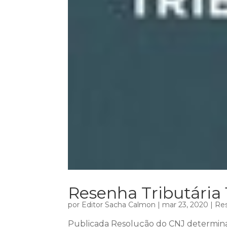
Resenha Tributária 
por
Editor Sacha Calmon
|
mar 23, 2020
|
Res
Publicada Resolução do CNJ determin