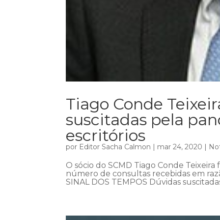
Tiago Conde Teixeir
suscitadas pela p
escritórios
por
Editor Sacha Calmon
|
mar 24, 2020
|
Not
O sócio do SCMD Tiago Conde Teixeira fa
número de consultas recebidas em razã
SINAL DOS TEMPOS Dúvidas suscitada