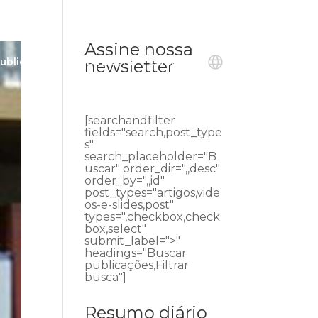
Assine nossa
ublicações
Ouvidoria
Contato
newsletter
[searchandfilter
fields="search,post_type
s"
search_placeholder="B
uscar" order_dir=",,desc"
order_by=",,id"
post_types="artigos,vide
os-e-slides,post"
types=",checkbox,check
box,select"
submit_label=">"
headings="Buscar
publicações,Filtrar
busca"]
Resumo diário