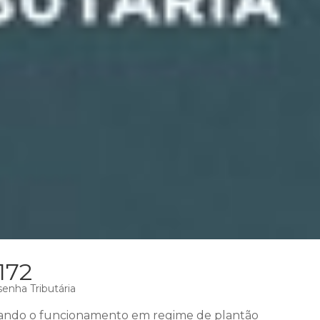
172
enha Tributária
ando o funcionamento em regime de plantão