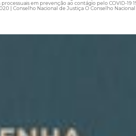
os processuais em prevenção ao contágio pelo COVID-19 1
020 | Conselho Nacional de Justiça O Conselho Nacional