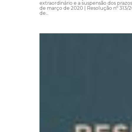
extraordinário e a suspensão dos praz
de março de 2020 | Resolução nº 313/2
de...