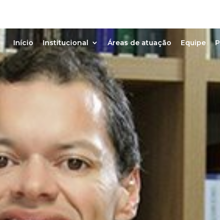
Início
Institucional
Áreas de atuação
Equipe
P