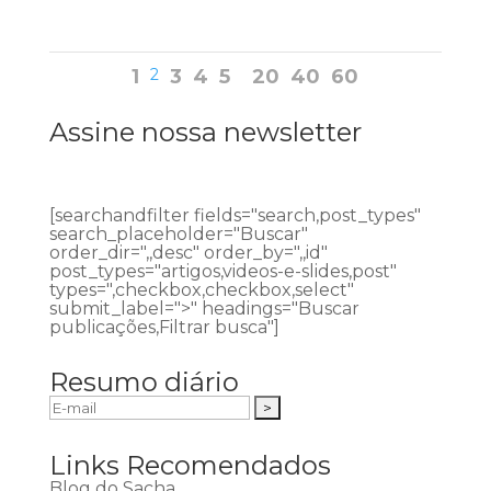
1
2
3
4
5
20
40
60
Assine nossa newsletter
[searchandfilter fields="search,post_types"
search_placeholder="Buscar"
order_dir=",,desc" order_by=",,id"
post_types="artigos,videos-e-slides,post"
types=",checkbox,checkbox,select"
submit_label=">" headings="Buscar
publicações,Filtrar busca"]
Resumo diário
Links Recomendados
Blog do Sacha