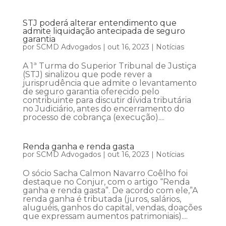
STJ poderá alterar entendimento que
admite liquidação antecipada de seguro
garantia
por
SCMD Advogados
|
out 16, 2023
|
Notícias
A 1ª Turma do Superior Tribunal de Justiça
(STJ) sinalizou que pode rever a
jurisprudência que admite o levantamento
de seguro garantia oferecido pelo
contribuinte para discutir dívida tributária
no Judiciário, antes do encerramento do
processo de cobrança (execução)....
Renda ganha e renda gasta
por
SCMD Advogados
|
out 16, 2023
|
Notícias
O sócio Sacha Calmon Navarro Coêlho foi
destaque no Conjur, com o artigo “Renda
ganha e renda gasta”. De acordo com ele,”A
renda ganha é tributada (juros, salários,
aluguéis, ganhos do capital, vendas, doações
que expressam aumentos patrimoniais)....