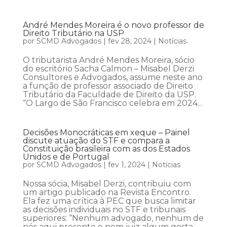
André Mendes Moreira é o novo professor de
Direito Tributário na USP
por
SCMD Advogados
|
fev 28, 2024
|
Notícias
O tributarista André Mendes Moreira, sócio
do escritório Sacha Calmon – Misabel Derzi
Consultores e Advogados, assume neste ano
a função de professor associado de Direito
Tributário da Faculdade de Direito da USP.
“O Largo de São Francisco celebra em 2024...
Decisões Monocráticas em xeque – Painel
discute atuação do STF e compara a
Constituição brasileira com as dos Estados
Unidos e de Portugal
por
SCMD Advogados
|
fev 1, 2024
|
Notícias
Nossa sócia, Misabel Derzi, contribuiu com
um artigo publicado na Revista Encontro.
Ela fez uma crítica à PEC que busca limitar
as decisões individuais no STF e tribunais
superiores: “Nenhum advogado, nenhum de
nós aqui presente e nem juiz algum gosta,