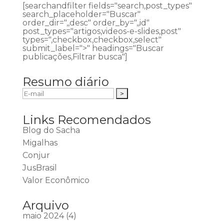
[searchandfilter fields="search,post_types"
search_placeholder="Buscar"
order_dir=",,desc" order_by=",,id"
post_types="artigos,videos-e-slides,post"
types=",checkbox,checkbox,select"
submit_label=">" headings="Buscar
publicações,Filtrar busca"]
Resumo diário
Links Recomendados
Blog do Sacha
Migalhas
Conjur
JusBrasil
Valor Econômico
Arquivo
maio 2024
(4)