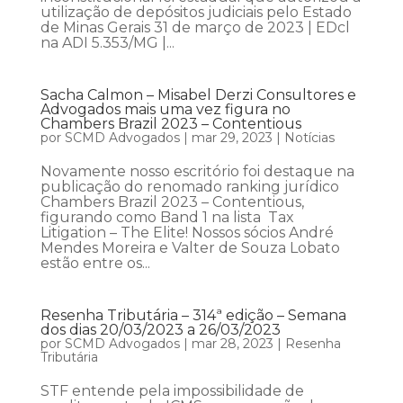
utilização de depósitos judiciais pelo Estado
de Minas Gerais 31 de março de 2023 | EDcl
na ADI 5.353/MG |...
Sacha Calmon – Misabel Derzi Consultores e
Advogados mais uma vez figura no
Chambers Brazil 2023 – Contentious
por
SCMD Advogados
|
mar 29, 2023
|
Notícias
Novamente nosso escritório foi destaque na
publicação do renomado ranking jurídico
Chambers Brazil 2023 – Contentious,
figurando como Band 1 na lista Tax
Litigation – The Elite! Nossos sócios André
Mendes Moreira e Valter de Souza Lobato
estão entre os...
Resenha Tributária – 314ª edição – Semana
dos dias 20/03/2023 a 26/03/2023
por
SCMD Advogados
|
mar 28, 2023
|
Resenha
Tributária
STF entende pela impossibilidade de