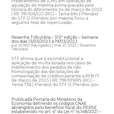
creditamento de ICMS em operação de
aquisição de matéria-prima gravada pela
técnica do diferimento 24 de março de 2023
| RE 781.926/GO (RG) – Tema 694 | Plenário
do STF O Plenário, por maioria, fixou a
seguinte tese de repercussão...
Resenha Tributária – 313ª edição – Semana
dos dias 13/03/2023 a 19/03/2023
por
SCMD Advogados
|
mar 21, 2023
|
Resenha
Tributária
STF afirma que é inconstitucional a
aplicação de multa isolada nos casos de
indeferimento dos pedidos de não
homologação das declarações de
compensação de créditos perante a RFB 17
de março de 2023 | RE 796.939/RS (RG) –
Tema 736 | Plenário do STF O Plenário, por...
Publicada Portaria do Ministério da
Economia definindo os códigos CNAE
abrangidos pelo benefício fiscal do PERSE
estabelecido no art. 4º da Lei nº 14.148/2021 –