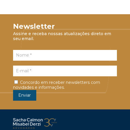
Newsletter
Assine e receba nossas atualizações direto em
seu email.
Concordo em receber newsletters com
novidades e informações.