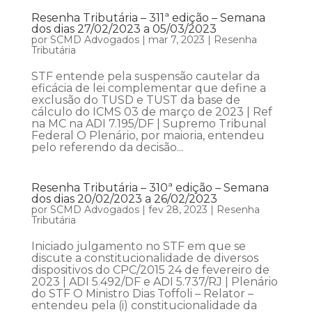
Resenha Tributária – 311ª edição – Semana
dos dias 27/02/2023 a 05/03/2023
por
SCMD Advogados
|
mar 7, 2023
|
Resenha
Tributária
STF entende pela suspensão cautelar da
eficácia de lei complementar que define a
exclusão do TUSD e TUST da base de
cálculo do ICMS 03 de março de 2023 | Ref
na MC na ADI 7.195/DF | Supremo Tribunal
Federal O Plenário, por maioria, entendeu
pelo referendo da decisão...
Resenha Tributária – 310ª edição – Semana
dos dias 20/02/2023 a 26/02/2023
por
SCMD Advogados
|
fev 28, 2023
|
Resenha
Tributária
Iniciado julgamento no STF em que se
discute a constitucionalidade de diversos
dispositivos do CPC/2015 24 de fevereiro de
2023 | ADI 5.492/DF e ADI 5.737/RJ | Plenário
do STF O Ministro Dias Toffoli – Relator –
entendeu pela (i) constitucionalidade da