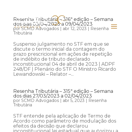
Resenha Tributária – 316ª edição – Semana
dos dias 03/04/2023 a 09/04/2023
por
SCMD Advogados
|
abr 12, 2023
|
Resenha
Tributária
Suspenso julgamento no STF em que se
discute o termo inicial da contagem do
prazo prescricional em ações de repetição
de indébito de tributo declarado
inconstitucional 04 de abril de 2023 | ADPF
248/DF | Plenário do STF O Ministro Ricardo
Lewandowski – Relator –...
Resenha Tributária – 315ª edição – Semana
dos dias 27/03/2023 a 02/04/2023
por
SCMD Advogados
|
abr 5, 2023
|
Resenha
Tributária
STF entende pela aplicação de Termo de
Acordo como parâmetro de modulação dos
efeitos da decisão que declarou
inconstitucional lei estadual que autorizou a