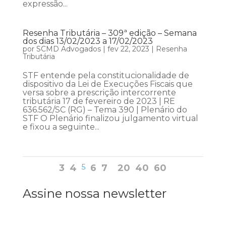
expressão...
Resenha Tributária – 309ª edição – Semana
dos dias 13/02/2023 a 17/02/2023
por
SCMD Advogados
|
fev 22, 2023
|
Resenha
Tributária
STF entende pela constitucionalidade de
dispositivo da Lei de Execuções Fiscais que
versa sobre a prescrição intercorrente
tributária 17 de fevereiro de 2023 | RE
636.562/SC (RG) – Tema 390 | Plenário do
STF O Plenário finalizou julgamento virtual
e fixou a seguinte...
3
4
5
6
7
20
40
60
Assine nossa newsletter