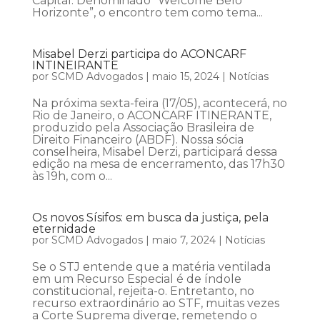
Capital. Denominado “Welcome Belo
Horizonte”, o encontro tem como tema...
Misabel Derzi participa do ACONCARF
INTINEIRANTE
por
SCMD Advogados
|
maio 15, 2024
|
Notícias
Na próxima sexta-feira (17/05), acontecerá, no
Rio de Janeiro, o ACONCARF ITINERANTE,
produzido pela Associação Brasileira de
Direito Financeiro (ABDF). Nossa sócia
conselheira, Misabel Derzi, participará dessa
edição na mesa de encerramento, das 17h30
às 19h, com o...
Os novos Sísifos: em busca da justiça, pela
eternidade
por
SCMD Advogados
|
maio 7, 2024
|
Notícias
Se o STJ entende que a matéria ventilada
em um Recurso Especial é de índole
constitucional, rejeita-o. Entretanto, no
recurso extraordinário ao STF, muitas vezes
a Corte Suprema diverge, remetendo o