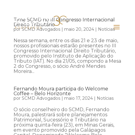
Time SCMD no III Congresso Internacional
Direito Tributário
por
SCMD Advogados
|
maio 20, 2024
|
Notícias
Nessa semana, entre os dias 21 e 23 de maio,
nossos profissionais estarão presentes no III
Congresso Internacional Direito Tributário,
promovido pelo Instituto de Aplicação do
Tributo (IAT). No dia 21/05, compondo a Mesa
2 do Congresso, o sócio André Mendes
Moreira...
Fernando Moura participa do Welcome
Coffee – Belo Horizonte
por
SCMD Advogados
|
maio 17, 2024
|
Notícias
O sócio conselheiro do SCMD, Fernando
Moura, palestrará sobre planejamentos
Patrimonial, Sucessório e Tributário na
próxima quinta-feira (23), em Minas Gerais,
em evento promovido pela Galápagos