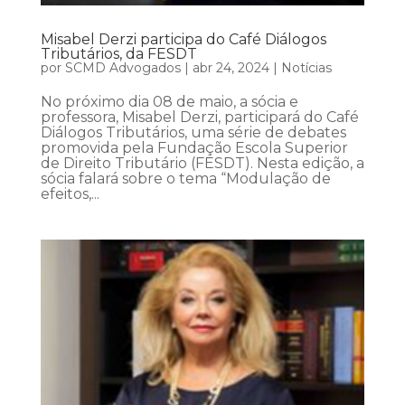
Misabel Derzi participa do Café Diálogos
Tributários, da FESDT
por
SCMD Advogados
|
abr 24, 2024
|
Notícias
No próximo dia 08 de maio, a sócia e
professora, Misabel Derzi, participará do Café
Diálogos Tributários, uma série de debates
promovida pela Fundação Escola Superior
de Direito Tributário (FESDT). Nesta edição, a
sócia falará sobre o tema “Modulação de
efeitos,...