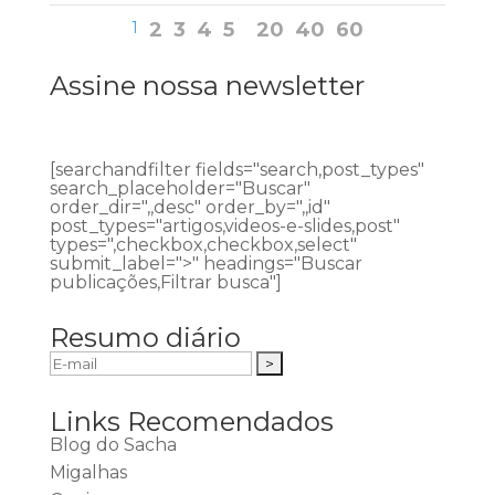
1
2
3
4
5
20
40
60
Assine nossa newsletter
[searchandfilter fields="search,post_types"
search_placeholder="Buscar"
order_dir=",,desc" order_by=",,id"
post_types="artigos,videos-e-slides,post"
types=",checkbox,checkbox,select"
submit_label=">" headings="Buscar
publicações,Filtrar busca"]
Resumo diário
Links Recomendados
Blog do Sacha
Migalhas