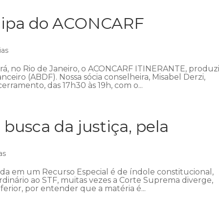
icipa do ACONCARF
ias
ecerá, no Rio de Janeiro, o ACONCARF ITINERANTE, produz
anceiro (ABDF). Nossa sócia conselheira, Misabel Derzi,
erramento, das 17h30 às 19h, com o...
 busca da justiça, pela
as
ada em um Recurso Especial é de índole constitucional,
ordinário ao STF, muitas vezes a Corte Suprema diverge,
ferior, por entender que a matéria é...