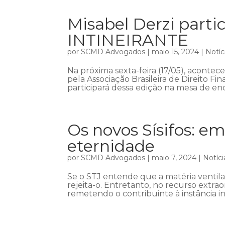
Misabel Derzi part
INTINEIRANTE
por
SCMD Advogados
|
maio 15, 2024
|
Notíc
Na próxima sexta-feira (17/05), acont
pela Associação Brasileira de Direito Fin
participará dessa edição na mesa de enc
Os novos Sísifos: em
eternidade
por
SCMD Advogados
|
maio 7, 2024
|
Notíci
Se o STJ entende que a matéria ventil
rejeita-o. Entretanto, no recurso extra
remetendo o contribuinte à instância in