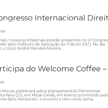
ngresso Internacional Direi
Início
Institucional
Áreas de atuação
Equipe
P
cias
aio, nossos profissionais estarão presentes no III Congre
ido pelo Instituto de Aplicação do Tributo (IAT). No dia
 o sócio André Mendes Moreira...
ticipa do Welcome Coffee –
ias
 Moura, palestrará sobre planejamentos Patrimonial,
nta-feira (23), em Minas Gerais, em evento promovido pel
me Belo Horizonte”, o encontro tem como tema...