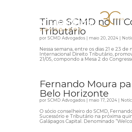
Time SCMD no III Co
Tributário
por
SCMD Advogados
|
maio 20, 2024
|
Notí
Nessa semana, entre os dias 21 e 23 de m
Internacional Direito Tributário, promov
21/05, compondo a Mesa 2 do Congresso,
Fernando Moura par
Belo Horizonte
por
SCMD Advogados
|
maio 17, 2024
|
Notíc
O sócio conselheiro do SCMD, Fernando
Sucessório e Tributário na próxima qui
Galápagos Capital. Denominado “Welco