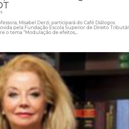
DT
as
fessora, Misabel Derzi, participará do Café Diálogos
ovida pela Fundação Escola Superior de Direito Tributár
bre o tema “Modulação de efeitos,...