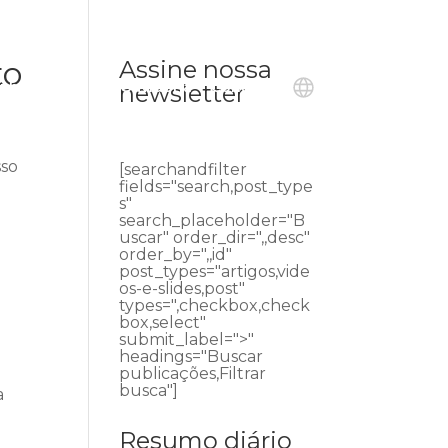
to
Assine nossa
ublicações
Ouvidoria
Contato
newsletter
sso
[searchandfilter
fields="search,post_type
s"
search_placeholder="B
uscar" order_dir=",,desc"
order_by=",,id"
post_types="artigos,vide
os-e-slides,post"
types=",checkbox,check
box,select"
submit_label=">"
headings="Buscar
publicações,Filtrar
busca"]
a
Resumo diário