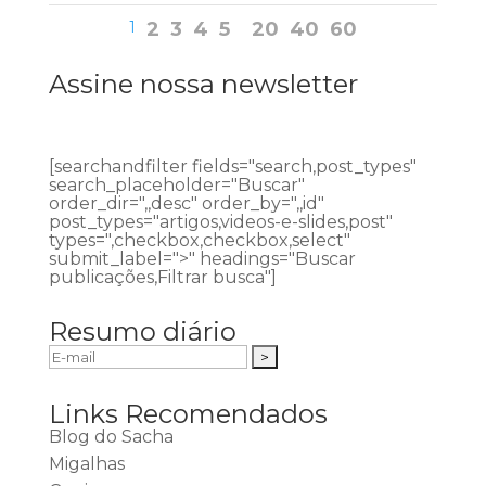
1
2
3
4
5
20
40
60
Assine nossa newsletter
[searchandfilter fields="search,post_types"
search_placeholder="Buscar"
order_dir=",,desc" order_by=",,id"
post_types="artigos,videos-e-slides,post"
types=",checkbox,checkbox,select"
submit_label=">" headings="Buscar
publicações,Filtrar busca"]
Resumo diário
Links Recomendados
Blog do Sacha
Migalhas