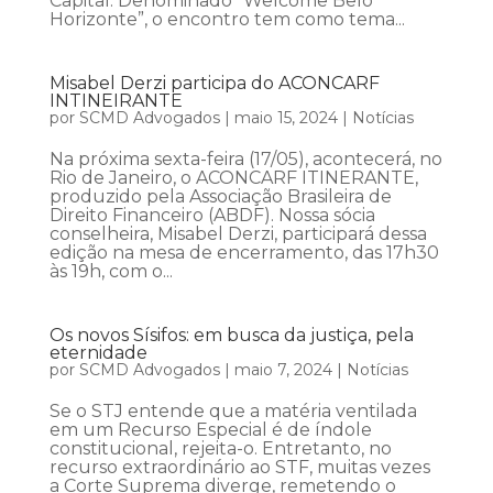
Capital. Denominado “Welcome Belo
Horizonte”, o encontro tem como tema...
Misabel Derzi participa do ACONCARF
INTINEIRANTE
por
SCMD Advogados
|
maio 15, 2024
|
Notícias
Na próxima sexta-feira (17/05), acontecerá, no
Rio de Janeiro, o ACONCARF ITINERANTE,
produzido pela Associação Brasileira de
Direito Financeiro (ABDF). Nossa sócia
conselheira, Misabel Derzi, participará dessa
edição na mesa de encerramento, das 17h30
às 19h, com o...
Os novos Sísifos: em busca da justiça, pela
eternidade
por
SCMD Advogados
|
maio 7, 2024
|
Notícias
Se o STJ entende que a matéria ventilada
em um Recurso Especial é de índole
constitucional, rejeita-o. Entretanto, no
recurso extraordinário ao STF, muitas vezes
a Corte Suprema diverge, remetendo o