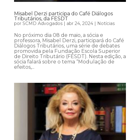
Misabel Derzi participa do Café Diálogos
Tributários, da FESDT
por
SCMD Advogados
|
abr 24, 2024
|
Notícias
No próximo dia 08 de maio, a sócia e
professora, Misabel Derzi, participará do Café
Diálogos Tributários, uma série de debates
promovida pela Fundação Escola Superior
de Direito Tributário (FESDT). Nesta edição, a
sócia falará sobre o tema “Modulação de
efeitos,...