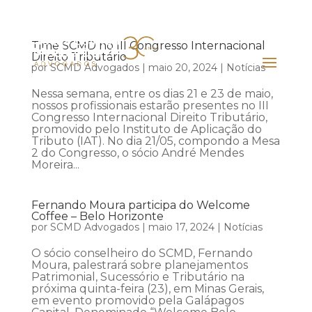
Time SCMD no III Congresso Internacional
Direito Tributário
por
SCMD Advogados
|
maio 20, 2024
|
Notícias
Nessa semana, entre os dias 21 e 23 de maio,
nossos profissionais estarão presentes no III
Congresso Internacional Direito Tributário,
promovido pelo Instituto de Aplicação do
Tributo (IAT). No dia 21/05, compondo a Mesa
2 do Congresso, o sócio André Mendes
Moreira...
Fernando Moura participa do Welcome
Coffee – Belo Horizonte
por
SCMD Advogados
|
maio 17, 2024
|
Notícias
O sócio conselheiro do SCMD, Fernando
Moura, palestrará sobre planejamentos
Patrimonial, Sucessório e Tributário na
próxima quinta-feira (23), em Minas Gerais,
em evento promovido pela Galápagos