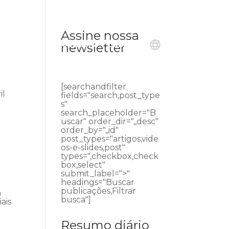
Assine nossa
ublicações
Ouvidoria
Contato
newsletter
[searchandfilter
il
fields="search,post_type
s"
search_placeholder="B
uscar" order_dir=",,desc"
order_by=",,id"
post_types="artigos,vide
os-e-slides,post"
types=",checkbox,check
box,select"
submit_label=">"
headings="Buscar
publicações,Filtrar
a
busca"]
ais
Resumo diário