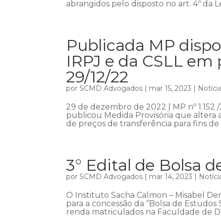
abrangidos pelo disposto no art. 4º da Lei
Publicada MP dispon
IRPJ e da CSLL em p
29/12/22
por
SCMD Advogados
|
mar 15, 2023
|
Notíci
29 de dezembro de 2022 | MP nº 1.152 /
publicou Medida Provisória que altera a
de preços de transferência para fins de
3° Edital de Bolsa 
por
SCMD Advogados
|
mar 14, 2023
|
Notíci
O Instituto Sacha Calmon – Misabel Der
para a concessão da “Bolsa de Estudos 
renda matriculados na Faculdade de Dir