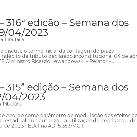
– 316ª edição – Semana dos
Início
Institucional
Áreas de atuação
Equipe
P
09/04/2023
 Tributária
 discute o termo inicial da contagem do prazo
indébito de tributo declarado inconstitucional 04 de abr
F O Ministro Ricardo Lewandowski – Relator –...
– 315ª edição – Semana dos
2/04/2023
Tributária
de Acordo como parâmetro de modulação dos efeitos d
ei estadual que autorizou a utilização de depósitos judici
 de 2023 | EDcl na ADI 5.353/MG |...