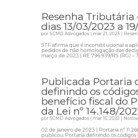
Resenha Tributária 
dias 13/03/2023 a 1
por
SCMD Advogados
|
mar 21, 2023
|
Resenh
STF afirma que é inconstitucional a ap
pedidos de não homologação das decla
março de 2023 | RE 796.939/RS (RG) – Te
Publicada Portaria 
definindo os códig
benefício fiscal do 
da Lei nº 14.148/202
por
SCMD Advogados
|
mar 15, 2023
|
Notíci
02 de janeiro de 2023 | Portaria nº 11.
publicou Portaria definindo os códigos