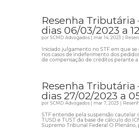
Resenha Tributária 
dias 06/03/2023 a 1
por
SCMD Advogados
|
mar 14, 2023
|
Resenh
Iniciado julgamento no STF em que se d
nos casos de indeferimento dos pedido
de compensação de créditos perante a R
Resenha Tributária 
dias 27/02/2023 a 0
por
SCMD Advogados
|
mar 7, 2023
|
Resenha
STF entende pela suspensão cautelar d
TUSD e TUST da base de cálculo do ICM
Supremo Tribunal Federal O Plenário, p