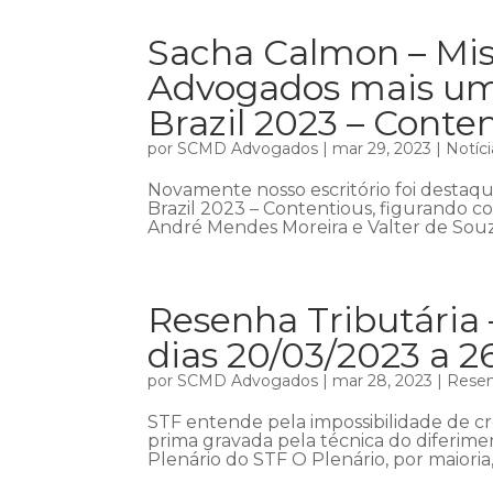
Sacha Calmon – Mis
Advogados mais um
Brazil 2023 – Conte
por
SCMD Advogados
|
mar 29, 2023
|
Notíci
Novamente nosso escritório foi destaq
Brazil 2023 – Contentious, figurando com
André Mendes Moreira e Valter de Souza
Resenha Tributária 
dias 20/03/2023 a 2
por
SCMD Advogados
|
mar 28, 2023
|
Resen
STF entende pela impossibilidade de c
prima gravada pela técnica do diferim
Plenário do STF O Plenário, por maioria,