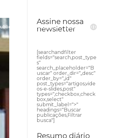
Assine nossa
ublicações
Ouvidoria
Contato
newsletter
[searchandfilter
fields="search,post_type
s"
search_placeholder="B
uscar" order_dir=",,desc"
order_by=",,id"
post_types="artigos,vide
os-e-slides,post"
types=",checkbox,check
box,select"
submit_label=">"
headings="Buscar
publicações,Filtrar
busca"]
Resumo diário