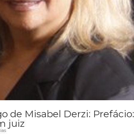
o de Misabel Derzi: Prefácio
m juiz
ias