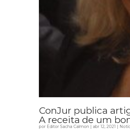
ConJur publica artig
A receita de um bo
por
Editor Sacha Calmon
|
abr 12, 2021
|
Notíc