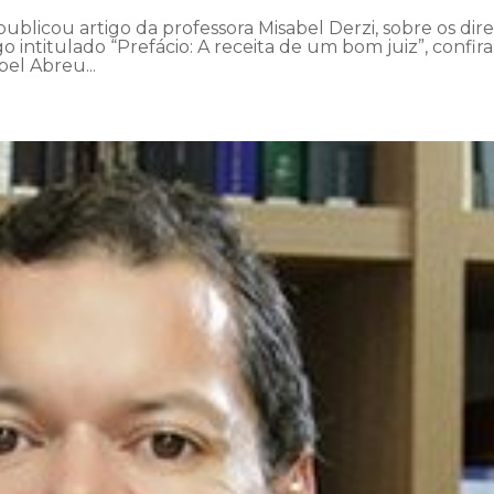
publicou artigo da professora Misabel Derzi, sobre os dire
 intitulado “Prefácio: A receita de um bom juiz”, confira
bel Abreu...