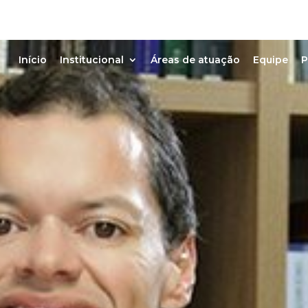
Início
Institucional
Áreas de atuação
Equipe
P