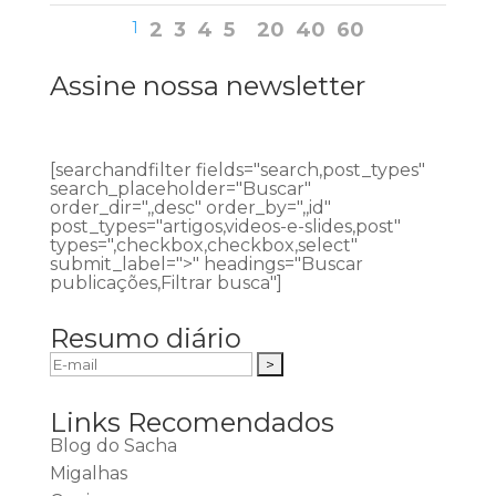
1
2
3
4
5
20
40
60
Assine nossa newsletter
[searchandfilter fields="search,post_types"
search_placeholder="Buscar"
order_dir=",,desc" order_by=",,id"
post_types="artigos,videos-e-slides,post"
types=",checkbox,checkbox,select"
submit_label=">" headings="Buscar
publicações,Filtrar busca"]
Resumo diário
Links Recomendados
Blog do Sacha
Migalhas