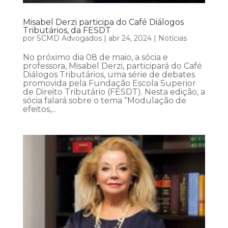
Misabel Derzi participa do Café Diálogos
Tributários, da FESDT
por
SCMD Advogados
|
abr 24, 2024
|
Notícias
No próximo dia 08 de maio, a sócia e
professora, Misabel Derzi, participará do Café
Diálogos Tributários, uma série de debates
promovida pela Fundação Escola Superior
de Direito Tributário (FESDT). Nesta edição, a
sócia falará sobre o tema “Modulação de
efeitos,...