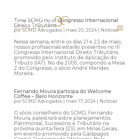
Time SCMD no III Congresso Internacional
Direito Tributário
por
SCMD Advogados
|
maio 20, 2024
|
Notícias
Nessa semana, entre os dias 21 e 23 de maio,
nossos profissionais estarão presentes no III
Congresso Internacional Direito Tributário,
promovido pelo Instituto de Aplicação do
Tributo (IAT). No dia 21/05, compondo a Mesa
2 do Congresso, o sócio André Mendes
Moreira...
Fernando Moura participa do Welcome
Coffee – Belo Horizonte
por
SCMD Advogados
|
maio 17, 2024
|
Notícias
O sócio conselheiro do SCMD, Fernando
Moura, palestrará sobre planejamentos
Patrimonial, Sucessório e Tributário na
próxima quinta-feira (23), em Minas Gerais,
em evento promovido pela Galápagos