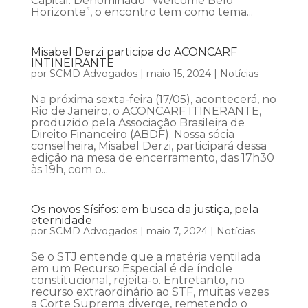
Capital. Denominado “Welcome Belo
Horizonte”, o encontro tem como tema...
Misabel Derzi participa do ACONCARF
INTINEIRANTE
por
SCMD Advogados
|
maio 15, 2024
|
Notícias
Na próxima sexta-feira (17/05), acontecerá, no
Rio de Janeiro, o ACONCARF ITINERANTE,
produzido pela Associação Brasileira de
Direito Financeiro (ABDF). Nossa sócia
conselheira, Misabel Derzi, participará dessa
edição na mesa de encerramento, das 17h30
às 19h, com o...
Os novos Sísifos: em busca da justiça, pela
eternidade
por
SCMD Advogados
|
maio 7, 2024
|
Notícias
Se o STJ entende que a matéria ventilada
em um Recurso Especial é de índole
constitucional, rejeita-o. Entretanto, no
recurso extraordinário ao STF, muitas vezes
a Corte Suprema diverge, remetendo o