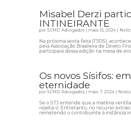
Misabel Derzi part
INTINEIRANTE
por
SCMD Advogados
|
maio 15, 2024
|
Notíc
Na próxima sexta-feira (17/05), acont
pela Associação Brasileira de Direito Fin
participará dessa edição na mesa de enc
Os novos Sísifos: em
eternidade
por
SCMD Advogados
|
maio 7, 2024
|
Notíci
Se o STJ entende que a matéria ventil
rejeita-o. Entretanto, no recurso extra
remetendo o contribuinte à instância in