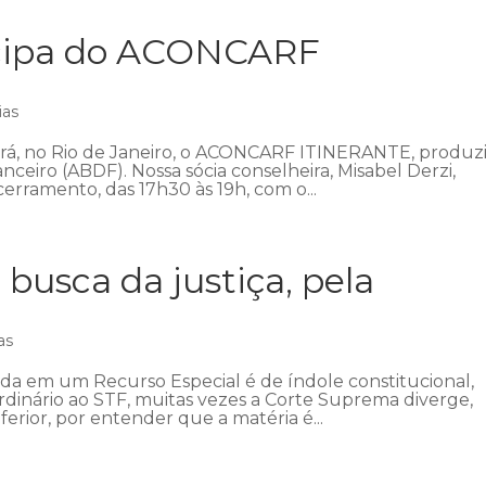
icipa do ACONCARF
ias
ecerá, no Rio de Janeiro, o ACONCARF ITINERANTE, produz
anceiro (ABDF). Nossa sócia conselheira, Misabel Derzi,
erramento, das 17h30 às 19h, com o...
 busca da justiça, pela
as
ada em um Recurso Especial é de índole constitucional,
ordinário ao STF, muitas vezes a Corte Suprema diverge,
ferior, por entender que a matéria é...