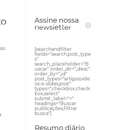
to
Assine nossa
ublicações
Ouvidoria
Contato
newsletter
sso
[searchandfilter
fields="search,post_type
s"
search_placeholder="B
uscar" order_dir=",,desc"
order_by=",,id"
post_types="artigos,vide
os-e-slides,post"
types=",checkbox,check
box,select"
submit_label=">"
headings="Buscar
publicações,Filtrar
busca"]
a
Resumo diário