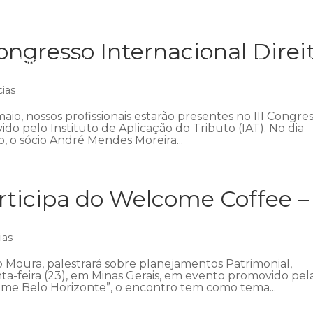
ngresso Internacional Direi
Início
Institucional
Áreas de atuação
Equipe
P
cias
aio, nossos profissionais estarão presentes no III Congre
ido pelo Instituto de Aplicação do Tributo (IAT). No dia
 o sócio André Mendes Moreira...
ticipa do Welcome Coffee –
ias
 Moura, palestrará sobre planejamentos Patrimonial,
nta-feira (23), em Minas Gerais, em evento promovido pel
me Belo Horizonte”, o encontro tem como tema...