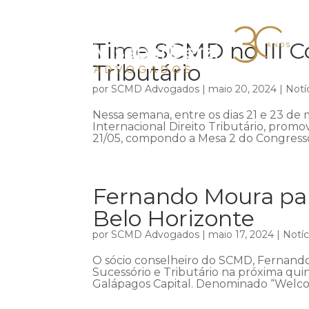
Time SCMD no III Co
Tributário
por
SCMD Advogados
|
maio 20, 2024
|
Notí
Nessa semana, entre os dias 21 e 23 de m
Internacional Direito Tributário, promov
21/05, compondo a Mesa 2 do Congresso,
Fernando Moura par
Belo Horizonte
por
SCMD Advogados
|
maio 17, 2024
|
Notíc
O sócio conselheiro do SCMD, Fernando
Sucessório e Tributário na próxima qui
Galápagos Capital. Denominado “Welco