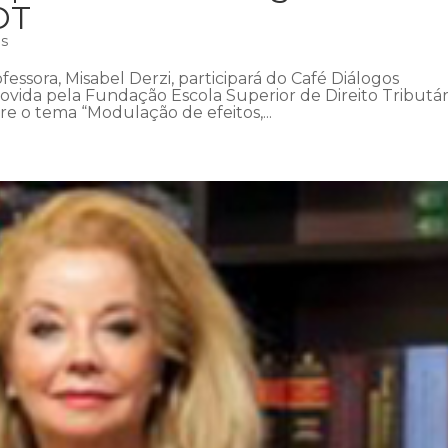
DT
as
fessora, Misabel Derzi, participará do Café Diálogos
ovida pela Fundação Escola Superior de Direito Tributár
bre o tema “Modulação de efeitos,...