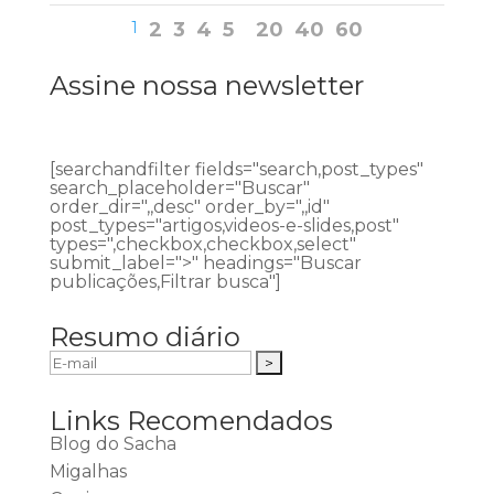
1
2
3
4
5
20
40
60
Assine nossa newsletter
[searchandfilter fields="search,post_types"
search_placeholder="Buscar"
order_dir=",,desc" order_by=",,id"
post_types="artigos,videos-e-slides,post"
types=",checkbox,checkbox,select"
submit_label=">" headings="Buscar
publicações,Filtrar busca"]
Resumo diário
Links Recomendados
Blog do Sacha
Migalhas