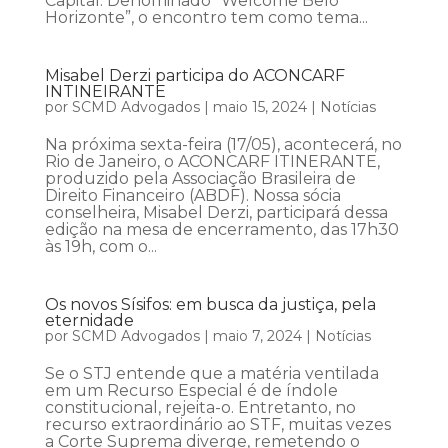
Capital. Denominado “Welcome Belo
Horizonte”, o encontro tem como tema...
Misabel Derzi participa do ACONCARF
INTINEIRANTE
por
SCMD Advogados
|
maio 15, 2024
|
Notícias
Na próxima sexta-feira (17/05), acontecerá, no
Rio de Janeiro, o ACONCARF ITINERANTE,
produzido pela Associação Brasileira de
Direito Financeiro (ABDF). Nossa sócia
conselheira, Misabel Derzi, participará dessa
edição na mesa de encerramento, das 17h30
às 19h, com o...
Os novos Sísifos: em busca da justiça, pela
eternidade
por
SCMD Advogados
|
maio 7, 2024
|
Notícias
Se o STJ entende que a matéria ventilada
em um Recurso Especial é de índole
constitucional, rejeita-o. Entretanto, no
recurso extraordinário ao STF, muitas vezes
a Corte Suprema diverge, remetendo o