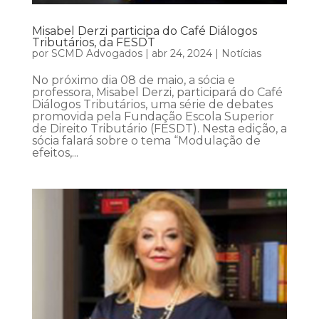
Misabel Derzi participa do Café Diálogos
Tributários, da FESDT
por
SCMD Advogados
|
abr 24, 2024
|
Notícias
No próximo dia 08 de maio, a sócia e
professora, Misabel Derzi, participará do Café
Diálogos Tributários, uma série de debates
promovida pela Fundação Escola Superior
de Direito Tributário (FESDT). Nesta edição, a
sócia falará sobre o tema “Modulação de
efeitos,...