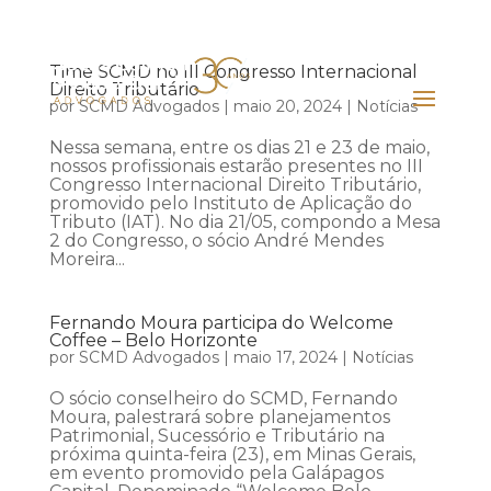
Time SCMD no III Congresso Internacional
Direito Tributário
por
SCMD Advogados
|
maio 20, 2024
|
Notícias
Nessa semana, entre os dias 21 e 23 de maio,
nossos profissionais estarão presentes no III
Congresso Internacional Direito Tributário,
promovido pelo Instituto de Aplicação do
Tributo (IAT). No dia 21/05, compondo a Mesa
2 do Congresso, o sócio André Mendes
Moreira...
Fernando Moura participa do Welcome
Coffee – Belo Horizonte
por
SCMD Advogados
|
maio 17, 2024
|
Notícias
O sócio conselheiro do SCMD, Fernando
Moura, palestrará sobre planejamentos
Patrimonial, Sucessório e Tributário na
próxima quinta-feira (23), em Minas Gerais,
em evento promovido pela Galápagos