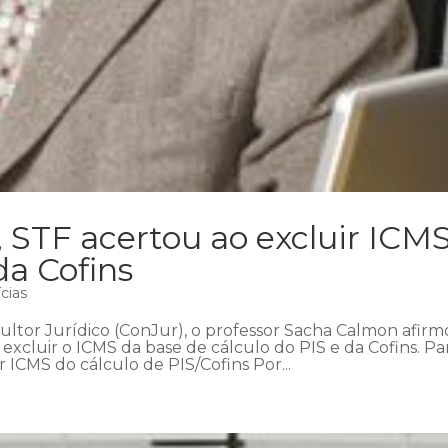
 STF acertou ao excluir ICM
da Cofins
cias
sultor Jurídico (ConJur), o professor Sacha Calmon afir
xcluir o ICMS da base de cálculo do PIS e da Cofins. Pa
ICMS do cálculo de PIS/Cofins Por...