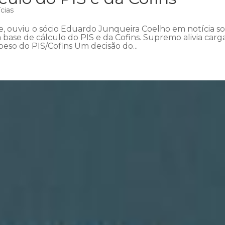
cias
e, ouviu o sócio Eduardo Junqueira Coelho em notícia s
 base de cálculo do PIS e da Cofins. Supremo alivia carg
peso do PIS/Cofins Um decisão do...