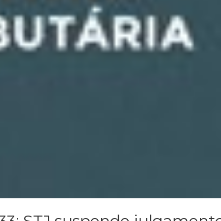
 33: STJ suspende julgament