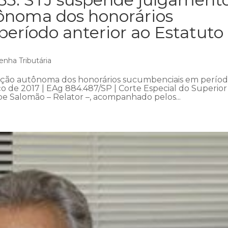
ônoma dos honorários
eríodo anterior ao Estatuto
enha Tributária
ção autônoma dos honorários sucumbenciais em perío
o de 2017 | EAg 884.487/SP | Corte Especial do Superior
ipe Salomão – Relator –, acompanhado pelos...