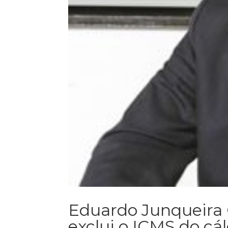
Eduardo Junqueira
exclui o ICMS do cál