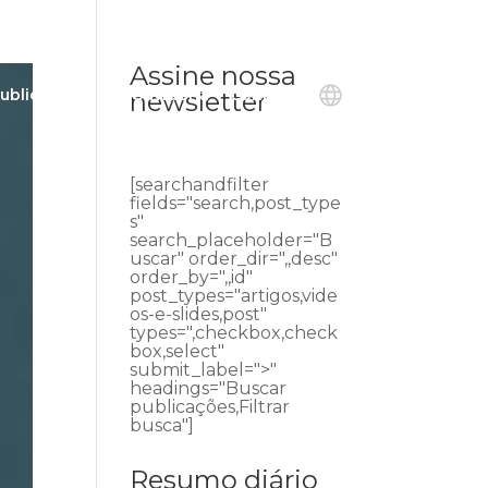
Assine nossa
ublicações
Ouvidoria
Contato
newsletter
[searchandfilter
fields="search,post_type
s"
search_placeholder="B
uscar" order_dir=",,desc"
order_by=",,id"
post_types="artigos,vide
os-e-slides,post"
types=",checkbox,check
box,select"
submit_label=">"
headings="Buscar
publicações,Filtrar
busca"]
Resumo diário