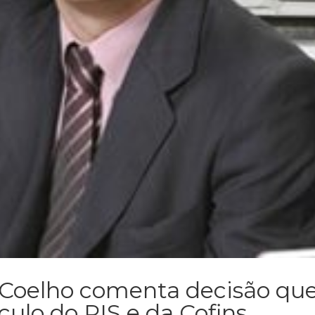
 Coelho comenta decisão qu
culo do PIS e da Cofins