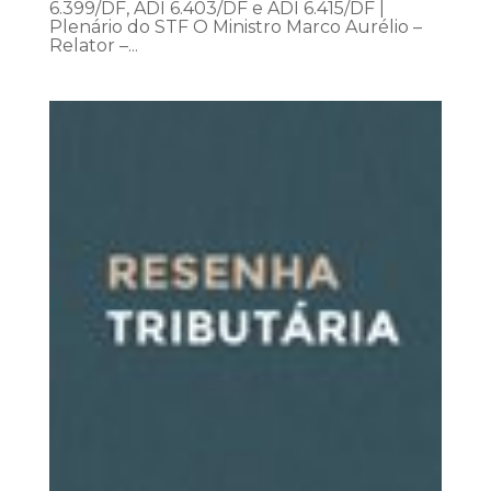
6.399/DF, ADI 6.403/DF e ADI 6.415/DF |
Plenário do STF O Ministro Marco Aurélio –
Relator –...