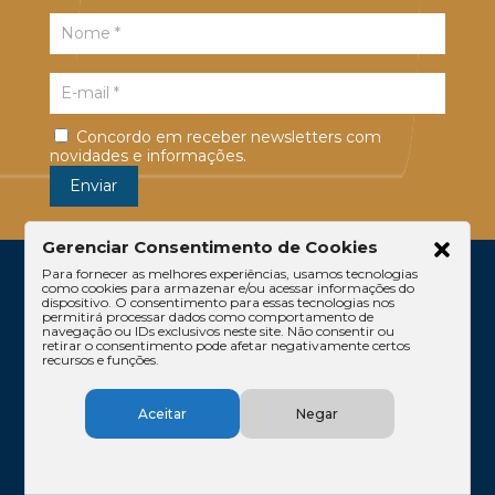
Concordo em receber newsletters com
novidades e informações.
Gerenciar Consentimento de Cookies
Para fornecer as melhores experiências, usamos tecnologias
como cookies para armazenar e/ou acessar informações do
dispositivo. O consentimento para essas tecnologias nos
permitirá processar dados como comportamento de
navegação ou IDs exclusivos neste site. Não consentir ou
retirar o consentimento pode afetar negativamente certos
recursos e funções.
Escritório
Atuação
Equipe
Conteúdos
Aceitar
Negar
Contato
Código de Ética