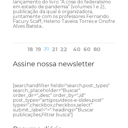
lançamento do livro “A crise do federalismo
em estado de pandemia” (volumes 1 e 2),
publicação da qual é organizadora,
juntamente com os professores Fernando
Facury Scaff, Heleno Taveira Torres e Onofre
Alves Batista...
18
19
20
21
22
40
60
80
Assine nossa newsletter
[searchandfilter fields="search,post_types"
search_placeholder="Buscar"
order_dir=",,desc" order_by=",,id"
post_types="artigos,videos-e-slides,post"
types=",checkbox,checkbox,select"
submit_label=">" headings="Buscar
publicações,Filtrar busca"]