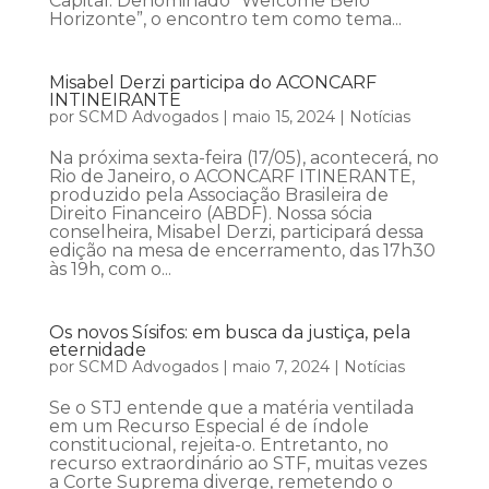
Capital. Denominado “Welcome Belo
Horizonte”, o encontro tem como tema...
Misabel Derzi participa do ACONCARF
INTINEIRANTE
por
SCMD Advogados
|
maio 15, 2024
|
Notícias
Na próxima sexta-feira (17/05), acontecerá, no
Rio de Janeiro, o ACONCARF ITINERANTE,
produzido pela Associação Brasileira de
Direito Financeiro (ABDF). Nossa sócia
conselheira, Misabel Derzi, participará dessa
edição na mesa de encerramento, das 17h30
às 19h, com o...
Os novos Sísifos: em busca da justiça, pela
eternidade
por
SCMD Advogados
|
maio 7, 2024
|
Notícias
Se o STJ entende que a matéria ventilada
em um Recurso Especial é de índole
constitucional, rejeita-o. Entretanto, no
recurso extraordinário ao STF, muitas vezes
a Corte Suprema diverge, remetendo o