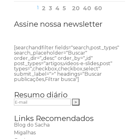
1
2
3
4
5
20
40
60
Assine nossa newsletter
[searchandfilter fields="search,post_types"
search_placeholder="Buscar"
order_dir=",,desc" order_by=",,id"
post_types="artigos,videos-e-slides,post"
types=",checkbox,checkbox,select"
submit_label=">" headings="Buscar
publicações,Filtrar busca"]
Resumo diário
Links Recomendados
Blog do Sacha
Migalhas