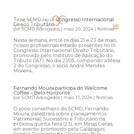
Time SCMD no III Congresso Internacional
Direito Tributário
por
SCMD Advogados
|
maio 20, 2024
|
Notícias
Nessa semana, entre os dias 21 e 23 de maio,
nossos profissionais estarão presentes no III
Congresso Internacional Direito Tributário,
promovido pelo Instituto de Aplicação do
Tributo (IAT). No dia 21/05, compondo a Mesa
2 do Congresso, o sócio André Mendes
Moreira...
Fernando Moura participa do Welcome
Coffee – Belo Horizonte
por
SCMD Advogados
|
maio 17, 2024
|
Notícias
O sócio conselheiro do SCMD, Fernando
Moura, palestrará sobre planejamentos
Patrimonial, Sucessório e Tributário na
próxima quinta-feira (23), em Minas Gerais,
em evento promovido pela Galápagos