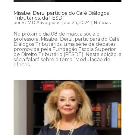
Misabel Derzi participa do Café Diálogos
Tributários, da FESDT
por
SCMD Advogados
|
abr 24, 2024
|
Notícias
No próximo dia 08 de maio, a sócia e
professora, Misabel Derzi, participará do Café
Diálogos Tributários, uma série de debates
promovida pela Fundação Escola Superior
de Direito Tributário (FESDT). Nesta edição, a
sócia falará sobre o tema “Modulação de
efeitos,...