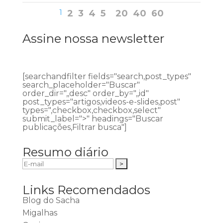
1
2
3
4
5
20
40
60
Assine nossa newsletter
[searchandfilter fields="search,post_types"
search_placeholder="Buscar"
order_dir=",,desc" order_by=",,id"
post_types="artigos,videos-e-slides,post"
types=",checkbox,checkbox,select"
submit_label=">" headings="Buscar
publicações,Filtrar busca"]
Resumo diário
Links Recomendados
Blog do Sacha
Migalhas