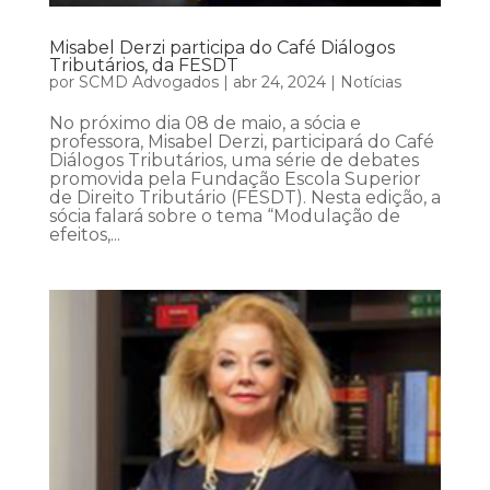
Misabel Derzi participa do Café Diálogos
Tributários, da FESDT
por
SCMD Advogados
|
abr 24, 2024
|
Notícias
No próximo dia 08 de maio, a sócia e
professora, Misabel Derzi, participará do Café
Diálogos Tributários, uma série de debates
promovida pela Fundação Escola Superior
de Direito Tributário (FESDT). Nesta edição, a
sócia falará sobre o tema “Modulação de
efeitos,...