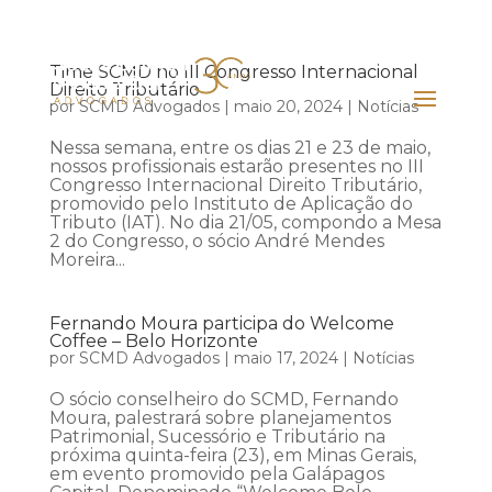
Time SCMD no III Congresso Internacional
Direito Tributário
por
SCMD Advogados
|
maio 20, 2024
|
Notícias
Nessa semana, entre os dias 21 e 23 de maio,
nossos profissionais estarão presentes no III
Congresso Internacional Direito Tributário,
promovido pelo Instituto de Aplicação do
Tributo (IAT). No dia 21/05, compondo a Mesa
2 do Congresso, o sócio André Mendes
Moreira...
Fernando Moura participa do Welcome
Coffee – Belo Horizonte
por
SCMD Advogados
|
maio 17, 2024
|
Notícias
O sócio conselheiro do SCMD, Fernando
Moura, palestrará sobre planejamentos
Patrimonial, Sucessório e Tributário na
próxima quinta-feira (23), em Minas Gerais,
em evento promovido pela Galápagos