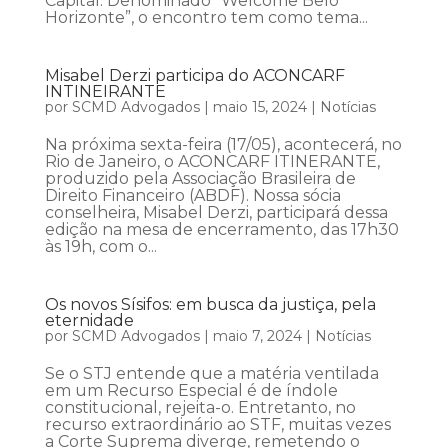
Capital. Denominado “Welcome Belo
Horizonte”, o encontro tem como tema...
Misabel Derzi participa do ACONCARF
INTINEIRANTE
por
SCMD Advogados
|
maio 15, 2024
|
Notícias
Na próxima sexta-feira (17/05), acontecerá, no
Rio de Janeiro, o ACONCARF ITINERANTE,
produzido pela Associação Brasileira de
Direito Financeiro (ABDF). Nossa sócia
conselheira, Misabel Derzi, participará dessa
edição na mesa de encerramento, das 17h30
às 19h, com o...
Os novos Sísifos: em busca da justiça, pela
eternidade
por
SCMD Advogados
|
maio 7, 2024
|
Notícias
Se o STJ entende que a matéria ventilada
em um Recurso Especial é de índole
constitucional, rejeita-o. Entretanto, no
recurso extraordinário ao STF, muitas vezes
a Corte Suprema diverge, remetendo o