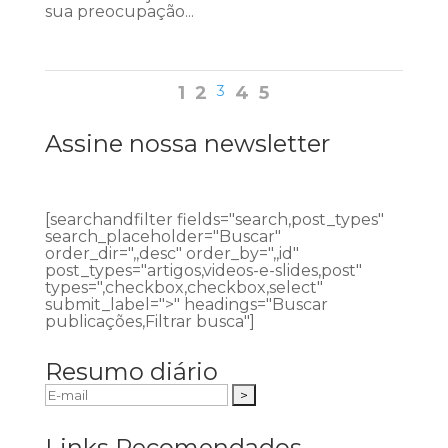
sua preocupação...
1
2
3
4
5
Assine nossa newsletter
[searchandfilter fields="search,post_types"
search_placeholder="Buscar"
order_dir=",,desc" order_by=",,id"
post_types="artigos,videos-e-slides,post"
types=",checkbox,checkbox,select"
submit_label=">" headings="Buscar
publicações,Filtrar busca"]
Resumo diário
Links Recomendados