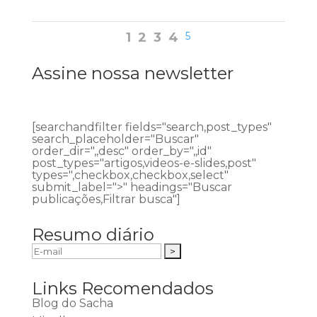
1
2
3
4
5
Assine nossa newsletter
[searchandfilter fields="search,post_types"
search_placeholder="Buscar"
order_dir=",,desc" order_by=",,id"
post_types="artigos,videos-e-slides,post"
types=",checkbox,checkbox,select"
submit_label=">" headings="Buscar
publicações,Filtrar busca"]
Resumo diário
Links Recomendados
Blog do Sacha