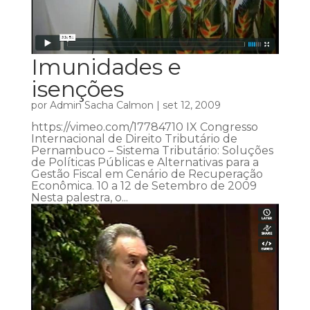
Imunidades e
isenções
por
Admin Sacha Calmon
|
set 12, 2009
https://vimeo.com/17784710 IX Congresso
Internacional de Direito Tributário de
Pernambuco – Sistema Tributário: Soluções
de Políticas Públicas e Alternativas para a
Gestão Fiscal em Cenário de Recuperação
Econômica. 10 a 12 de Setembro de 2009
Nesta palestra, o...