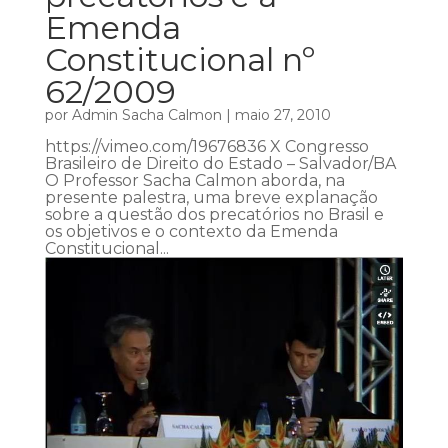
Emenda
Constitucional nº
62/2009
por
Admin Sacha Calmon
|
maio 27, 2010
https://vimeo.com/19676836 X Congresso
Brasileiro de Direito do Estado – Salvador/BA
O Professor Sacha Calmon aborda, na
presente palestra, uma breve explanação
sobre a questão dos precatórios no Brasil e
os objetivos e o contexto da Emenda
Constitucional...