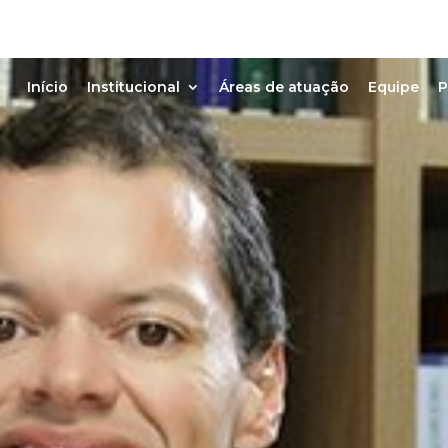
Início
Institucional
Áreas de atuação
Equipe
P