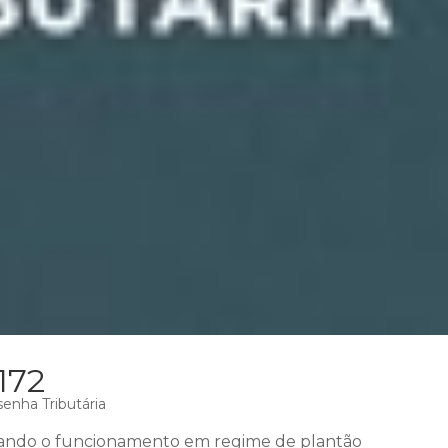
172
enha Tributária
ando o funcionamento em regime de plantão