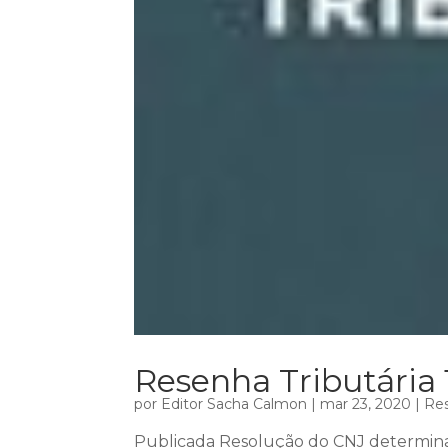
Resenha Tributária 
por
Editor Sacha Calmon
|
mar 23, 2020
|
Res
Publicada Resolução do CNJ determin