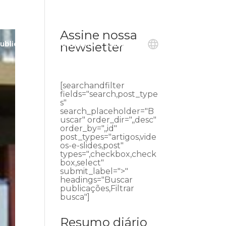
Assine nossa
ublicações
Ouvidoria
Contato
newsletter
[searchandfilter
fields="search,post_type
s"
search_placeholder="B
uscar" order_dir=",,desc"
order_by=",,id"
post_types="artigos,vide
os-e-slides,post"
types=",checkbox,check
box,select"
submit_label=">"
headings="Buscar
publicações,Filtrar
busca"]
Resumo diário