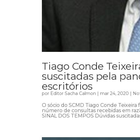
Tiago Conde Teixeir
suscitadas pela p
escritórios
por
Editor Sacha Calmon
|
mar 24, 2020
|
Not
O sócio do SCMD Tiago Conde Teixeira fa
número de consultas recebidas em razã
SINAL DOS TEMPOS Dúvidas suscitada