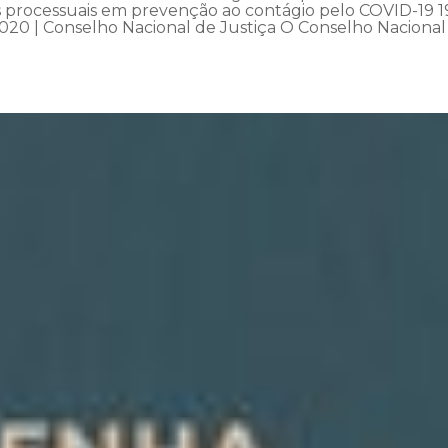
os processuais em prevenção ao contágio pelo COVID-19 1
020 | Conselho Nacional de Justiça O Conselho Nacional