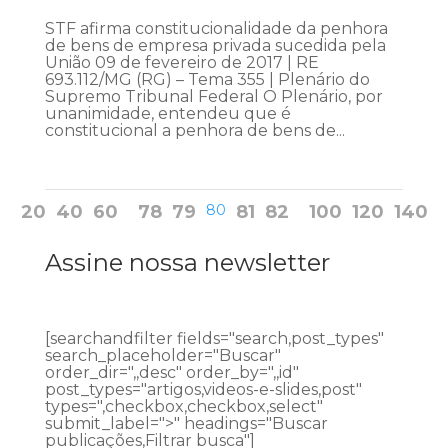
STF afirma constitucionalidade da penhora
de bens de empresa privada sucedida pela
União 09 de fevereiro de 2017 | RE
693.112/MG (RG) – Tema 355 | Plenário do
Supremo Tribunal Federal O Plenário, por
unanimidade, entendeu que é
constitucional a penhora de bens de...
20
40
60
78
79
80
81
82
100
120
140
Assine nossa newsletter
[searchandfilter fields="search,post_types"
search_placeholder="Buscar"
order_dir=",,desc" order_by=",,id"
post_types="artigos,videos-e-slides,post"
types=",checkbox,checkbox,select"
submit_label=">" headings="Buscar
publicações,Filtrar busca"]