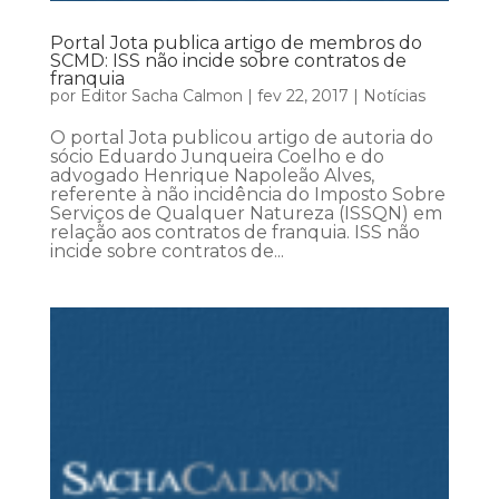
Portal Jota publica artigo de membros do
SCMD: ISS não incide sobre contratos de
franquia
por
Editor Sacha Calmon
|
fev 22, 2017
|
Notícias
O portal Jota publicou artigo de autoria do
sócio Eduardo Junqueira Coelho e do
advogado Henrique Napoleão Alves,
referente à não incidência do Imposto Sobre
Serviços de Qualquer Natureza (ISSQN) em
relação aos contratos de franquia. ISS não
incide sobre contratos de...