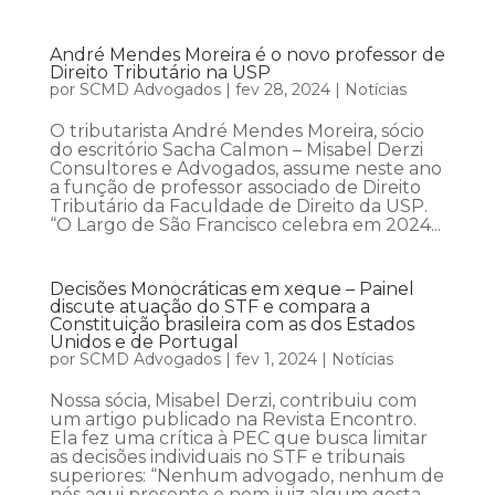
André Mendes Moreira é o novo professor de
Direito Tributário na USP
por
SCMD Advogados
|
fev 28, 2024
|
Notícias
O tributarista André Mendes Moreira, sócio
do escritório Sacha Calmon – Misabel Derzi
Consultores e Advogados, assume neste ano
a função de professor associado de Direito
Tributário da Faculdade de Direito da USP.
“O Largo de São Francisco celebra em 2024...
Decisões Monocráticas em xeque – Painel
discute atuação do STF e compara a
Constituição brasileira com as dos Estados
Unidos e de Portugal
por
SCMD Advogados
|
fev 1, 2024
|
Notícias
Nossa sócia, Misabel Derzi, contribuiu com
um artigo publicado na Revista Encontro.
Ela fez uma crítica à PEC que busca limitar
as decisões individuais no STF e tribunais
superiores: “Nenhum advogado, nenhum de
nós aqui presente e nem juiz algum gosta,