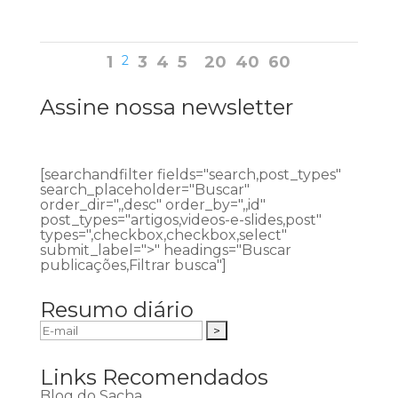
1
2
3
4
5
20
40
60
Assine nossa newsletter
[searchandfilter fields="search,post_types"
search_placeholder="Buscar"
order_dir=",,desc" order_by=",,id"
post_types="artigos,videos-e-slides,post"
types=",checkbox,checkbox,select"
submit_label=">" headings="Buscar
publicações,Filtrar busca"]
Resumo diário
Links Recomendados
Blog do Sacha