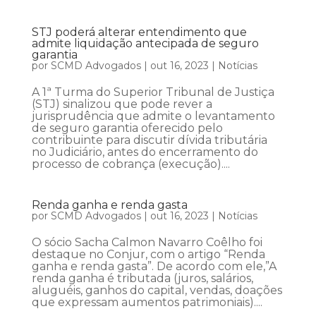
STJ poderá alterar entendimento que
admite liquidação antecipada de seguro
garantia
por
SCMD Advogados
|
out 16, 2023
|
Notícias
A 1ª Turma do Superior Tribunal de Justiça
(STJ) sinalizou que pode rever a
jurisprudência que admite o levantamento
de seguro garantia oferecido pelo
contribuinte para discutir dívida tributária
no Judiciário, antes do encerramento do
processo de cobrança (execução)....
Renda ganha e renda gasta
por
SCMD Advogados
|
out 16, 2023
|
Notícias
O sócio Sacha Calmon Navarro Coêlho foi
destaque no Conjur, com o artigo “Renda
ganha e renda gasta”. De acordo com ele,”A
renda ganha é tributada (juros, salários,
aluguéis, ganhos do capital, vendas, doações
que expressam aumentos patrimoniais)....