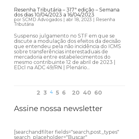
Resenha Tributária – 317ª edição – Semana
dos dias 10/04/2023 a 16/04/2023
por
SCMD Advogados
|
abr 18, 2023
|
Resenha
Tributária
Suspenso julgamento no STF em que se
discute a modulação dos efeitos da decisão
que entendeu pela não incidência do ICMS
sobre transferências interestaduais de
mercadoria entre estabelecimentos do
mesmo contribuinte 12 de abril de 2023 |
EDcl na ADC 49/RN | Plenário...
2
3
4
5
6
20
40
60
Assine nossa newsletter
[searchandfilter fields="search,post_types"
search_placeholder="Buscar"