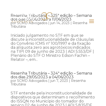
Resenha Tributária – 325ª edição – Semana
dos dias 05/06/2023 a 11/06/2023
por
SCMD Advogados
|
jun 14, 2023
|
Resenha
Tributária
Iniciado julgamento no STF em que se
discute a inconstitucionalidade de cláusulas
do Convênio ICMS nº 100/1997 e da fixação
da alíquota zero aos agrotóxicos indicados
na TIPI 09 de junho de 2023 | ADI 5.553/DF |
Plenário do STF O Ministro Edson Fachin –
Relator –, em...
Resenha Tributária – 324ª edição – Semana
dos dias 29/05/2023 a 04/06/2023
por
SCMD Advogados
|
jun 7, 2023
|
Resenha
Tributária
STF entende pela inconstitucionalidade de
dispositivos que determinam o recolhimento
do ISSQN no Município do tomador do
serviço 02 de junho de 2023 | ADI 5.835/DF,