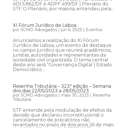
ADI 5.862/DF e ADPF 499/DF | Plenário do
STF O Plenário, por maioria, entendeu pela...
XI Fórum Jurídico de Lisboa
por
SCMD Advogados
|
jun 6, 2023
|
Eventos
Anunciamos a realização do XI Fórum
Jurídico de Lisboa, um evento de destaque
no campo jurídico que reunirá acadêmicos,
juristas, autoridades e representantes da
sociedade civil organizada. O tema central
deste ano será “Governança Digital | Estado
Democrático...
Resenha Tributária – 323ª edição – Semana
dos dias 22/05/2023 a 28/05/2023
por
SCMD Advogados
|
maio 30, 2023
|
Resenha
Tributária
STF entende pela modulação de efeitos da
decisão que declarou inconstitucional o
cancelamento de precatórios não
levantados no prazo de dois anos 26 de maio