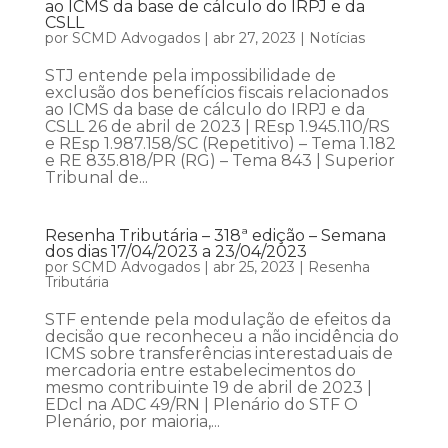
ao ICMS da base de cálculo do IRPJ e da
CSLL
por
SCMD Advogados
|
abr 27, 2023
|
Notícias
STJ entende pela impossibilidade de
exclusão dos benefícios fiscais relacionados
ao ICMS da base de cálculo do IRPJ e da
CSLL 26 de abril de 2023 | REsp 1.945.110/RS
e REsp 1.987.158/SC (Repetitivo) – Tema 1.182
e RE 835.818/PR (RG) – Tema 843 | Superior
Tribunal de...
Resenha Tributária – 318ª edição – Semana
dos dias 17/04/2023 a 23/04/2023
por
SCMD Advogados
|
abr 25, 2023
|
Resenha
Tributária
STF entende pela modulação de efeitos da
decisão que reconheceu a não incidência do
ICMS sobre transferências interestaduais de
mercadoria entre estabelecimentos do
mesmo contribuinte 19 de abril de 2023 |
EDcl na ADC 49/RN | Plenário do STF O
Plenário, por maioria,...