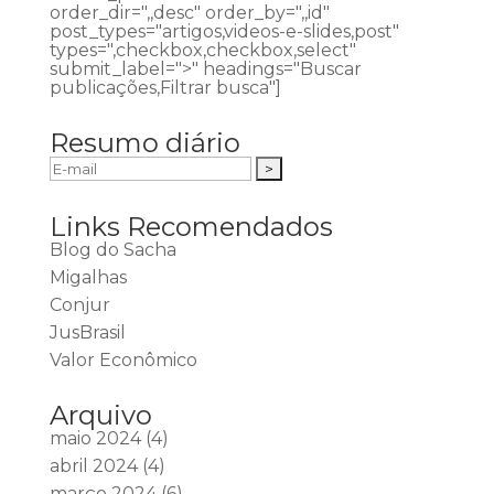
order_dir=",,desc" order_by=",,id"
post_types="artigos,videos-e-slides,post"
types=",checkbox,checkbox,select"
submit_label=">" headings="Buscar
publicações,Filtrar busca"]
Resumo diário
Links Recomendados
Blog do Sacha
Migalhas
Conjur
JusBrasil
Valor Econômico
Arquivo
maio 2024
(4)
abril 2024
(4)
março 2024
(6)