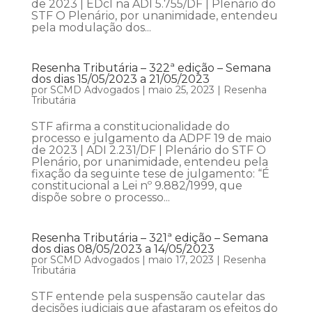
de 2023 | EDcl na ADI 5.755/DF | Plenário do
STF O Plenário, por unanimidade, entendeu
pela modulação dos...
Resenha Tributária – 322ª edição – Semana
dos dias 15/05/2023 a 21/05/2023
por
SCMD Advogados
|
maio 25, 2023
|
Resenha
Tributária
STF afirma a constitucionalidade do
processo e julgamento da ADPF 19 de maio
de 2023 | ADI 2.231/DF | Plenário do STF O
Plenário, por unanimidade, entendeu pela
fixação da seguinte tese de julgamento: “É
constitucional a Lei nº 9.882/1999, que
dispõe sobre o processo...
Resenha Tributária – 321ª edição – Semana
dos dias 08/05/2023 a 14/05/2023
por
SCMD Advogados
|
maio 17, 2023
|
Resenha
Tributária
STF entende pela suspensão cautelar das
decisões judiciais que afastaram os efeitos do