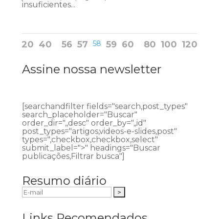
insuficientes...
20
40
56
57
58
59
60
80
100
120
Assine nossa newsletter
[searchandfilter fields="search,post_types"
search_placeholder="Buscar"
order_dir=",,desc" order_by=",,id"
post_types="artigos,videos-e-slides,post"
types=",checkbox,checkbox,select"
submit_label=">" headings="Buscar
publicações,Filtrar busca"]
Resumo diário
Links Recomendados