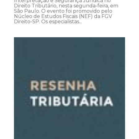
Interpretação e Segurança Jurídica no
Direito Tributário, nesta segunda-feira, em
São Paulo. O evento foi promovido pelo
Núcleo de Estudos Fiscais (NEF) da FGV
Direito-SP. Os especialistas...