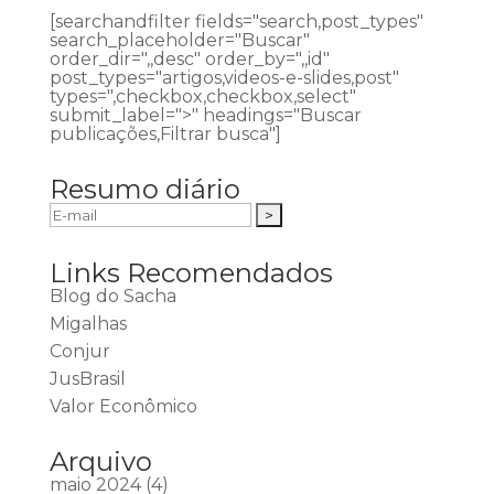
[searchandfilter fields="search,post_types"
search_placeholder="Buscar"
order_dir=",,desc" order_by=",,id"
post_types="artigos,videos-e-slides,post"
types=",checkbox,checkbox,select"
submit_label=">" headings="Buscar
publicações,Filtrar busca"]
Resumo diário
Links Recomendados
Blog do Sacha
Migalhas
Conjur
JusBrasil
Valor Econômico
Arquivo
maio 2024
(4)