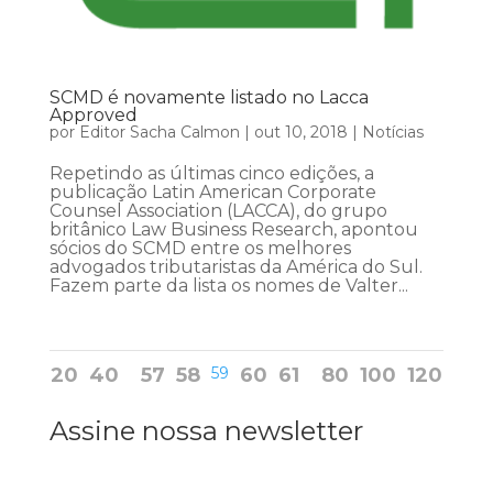
SCMD é novamente listado no Lacca
Approved
por
Editor Sacha Calmon
|
out 10, 2018
|
Notícias
Repetindo as últimas cinco edições, a
publicação Latin American Corporate
Counsel Association (LACCA), do grupo
britânico Law Business Research, apontou
sócios do SCMD entre os melhores
advogados tributaristas da América do Sul.
Fazem parte da lista os nomes de Valter...
20
40
57
58
59
60
61
80
100
120
Assine nossa newsletter