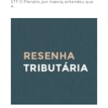
STF O Plenário, por maioria, entendeu que
a...