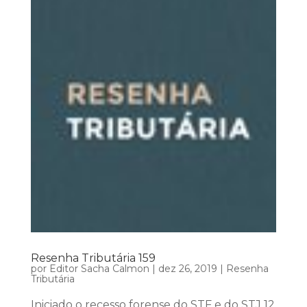
Resenha Tributária 159
por
Editor Sacha Calmon
|
dez 26, 2019
|
Resenha
Tributária
Iniciado o recesso forense do STF e do STJ 12