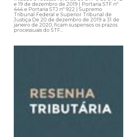
e 19 de dezembro de 2019 | Portaria STF nº
444 e Portaria STJ nº 922 | Supremo
Tribunal Federal e Superior Tribunal de
Justiça De 20 de dezembro de 2019 a 31 de
janeiro de 2020, ficam suspensos os prazos
processuais do STF...