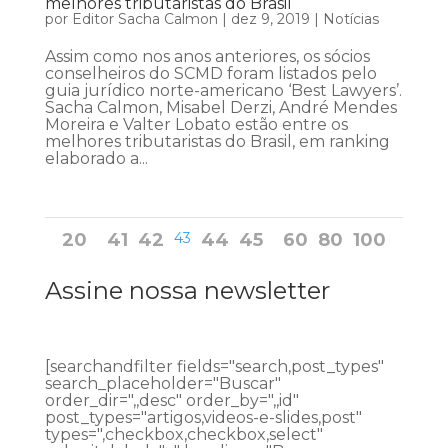
melhores tributaristas do Brasil
por
Editor Sacha Calmon
|
dez 9, 2019
|
Notícias
Assim como nos anos anteriores, os sócios
conselheiros do SCMD foram listados pelo
guia jurídico norte-americano ‘Best Lawyers’.
Sacha Calmon, Misabel Derzi, André Mendes
Moreira e Valter Lobato estão entre os
melhores tributaristas do Brasil, em ranking
elaborado a...
20
41
42
43
44
45
60
80
100
Assine nossa newsletter
[searchandfilter fields="search,post_types"
search_placeholder="Buscar"
order_dir=",,desc" order_by=",,id"
post_types="artigos,videos-e-slides,post"
types=",checkbox,checkbox,select"