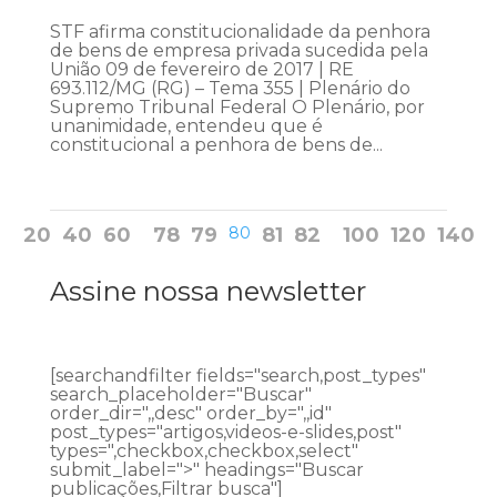
STF afirma constitucionalidade da penhora
de bens de empresa privada sucedida pela
União 09 de fevereiro de 2017 | RE
693.112/MG (RG) – Tema 355 | Plenário do
Supremo Tribunal Federal O Plenário, por
unanimidade, entendeu que é
constitucional a penhora de bens de...
20
40
60
78
79
80
81
82
100
120
140
Assine nossa newsletter
[searchandfilter fields="search,post_types"
search_placeholder="Buscar"
order_dir=",,desc" order_by=",,id"
post_types="artigos,videos-e-slides,post"
types=",checkbox,checkbox,select"
submit_label=">" headings="Buscar
publicações,Filtrar busca"]