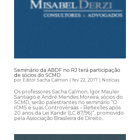
Seminário da ABDF no RJ terá participação
de sócios do SCMD
por
Editor Sacha Calmon
|
fev 22, 2017
|
Notícias
Os professores Sacha Calmon, Igor Mauler
Santiago e André Mendes Moreira, sócios do
SCMD, serão palestrantes no seminário “O
ICMS e suas Controvérsias – Reflexões após
20 anos da Lei Kandir (LC 87/96)”, promovido
pela Associação Brasileira de Direito...