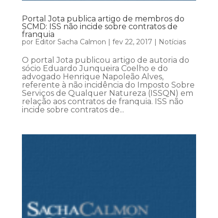
Portal Jota publica artigo de membros do
SCMD: ISS não incide sobre contratos de
franquia
por
Editor Sacha Calmon
|
fev 22, 2017
|
Notícias
O portal Jota publicou artigo de autoria do
sócio Eduardo Junqueira Coelho e do
advogado Henrique Napoleão Alves,
referente à não incidência do Imposto Sobre
Serviços de Qualquer Natureza (ISSQN) em
relação aos contratos de franquia. ISS não
incide sobre contratos de...