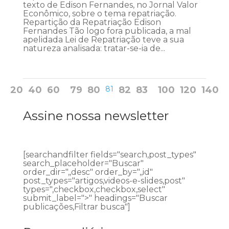
texto de Edison Fernandes, no Jornal Valor
Econômico, sobre o tema repatriação.
Repartição da Repatriação Edison
Fernandes Tão logo fora publicada, a mal
apelidada Lei de Repatriação teve a sua
natureza analisada: tratar-se-ia de...
20
40
60
79
80
81
82
83
100
120
140
Assine nossa newsletter
[searchandfilter fields="search,post_types"
search_placeholder="Buscar"
order_dir=",,desc" order_by=",,id"
post_types="artigos,videos-e-slides,post"
types=",checkbox,checkbox,select"
submit_label=">" headings="Buscar
publicações,Filtrar busca"]