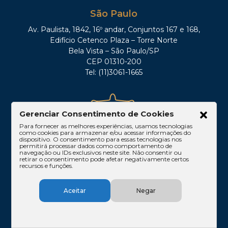
São Paulo
Av. Paulista, 1842, 16º andar, Conjuntos 167 e 168,
Edifício Cetenco Plaza – Torre Norte
Bela Vista – São Paulo/SP
CEP 01310-200
Tel: (11)3061-1665
Gerenciar Consentimento de Cookies
Para fornecer as melhores experiências, usamos tecnologias
como cookies para armazenar e/ou acessar informações do
dispositivo. O consentimento para essas tecnologias nos
permitirá processar dados como comportamento de
navegação ou IDs exclusivos neste site. Não consentir ou
retirar o consentimento pode afetar negativamente certos
Rio de Janeiro
recursos e funções.
Rua Lauro Müller, 116 – sala 605, Botafogo – Rio
de Janeiro/RJ
Aceitar
Negar
CEP: 22290-160
Tel: (21)3212-0100