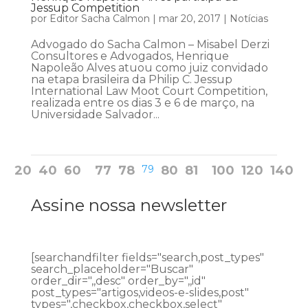
Jessup Competition
por
Editor Sacha Calmon
|
mar 20, 2017
|
Notícias
Advogado do Sacha Calmon – Misabel Derzi
Consultores e Advogados, Henrique
Napoleão Alves atuou como juiz convidado
na etapa brasileira da Philip C. Jessup
International Law Moot Court Competition,
realizada entre os dias 3 e 6 de março, na
Universidade Salvador...
20
40
60
77
78
79
80
81
100
120
140
Assine nossa newsletter
[searchandfilter fields="search,post_types"
search_placeholder="Buscar"
order_dir=",,desc" order_by=",,id"
post_types="artigos,videos-e-slides,post"
types=",checkbox,checkbox,select"