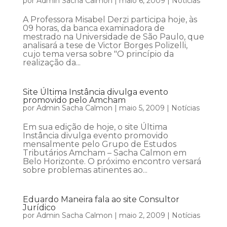
por
Admin Sacha Calmon
|
maio 6, 2009
|
Notícias
A Professora Misabel Derzi participa hoje, às
09 horas, da banca examinadora de
mestrado na Universidade de São Paulo, que
analisará a tese de Victor Borges Polizelli,
cujo tema versa sobre "O princípio da
realização da...
Site Última Instância divulga evento
promovido pelo Amcham
por
Admin Sacha Calmon
|
maio 5, 2009
|
Notícias
Em sua edição de hoje, o site Última
Instância divulga evento promovido
mensalmente pelo Grupo de Estudos
Tributários Amcham – Sacha Calmon em
Belo Horizonte. O próximo encontro versará
sobre problemas atinentes ao...
Eduardo Maneira fala ao site Consultor
Jurídico
por
Admin Sacha Calmon
|
maio 2, 2009
|
Notícias