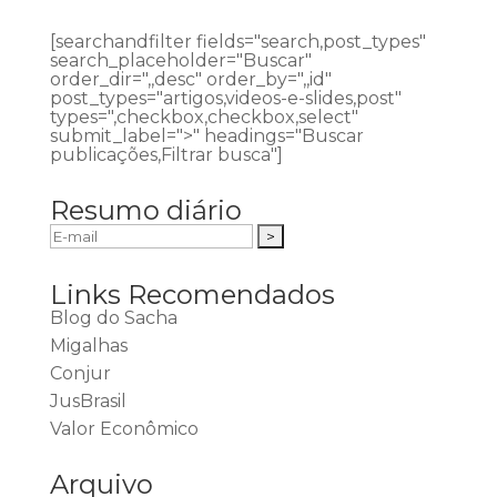
[searchandfilter fields="search,post_types"
search_placeholder="Buscar"
order_dir=",,desc" order_by=",,id"
post_types="artigos,videos-e-slides,post"
types=",checkbox,checkbox,select"
submit_label=">" headings="Buscar
publicações,Filtrar busca"]
Resumo diário
Links Recomendados
Blog do Sacha
Migalhas
Conjur
JusBrasil
Valor Econômico
Arquivo