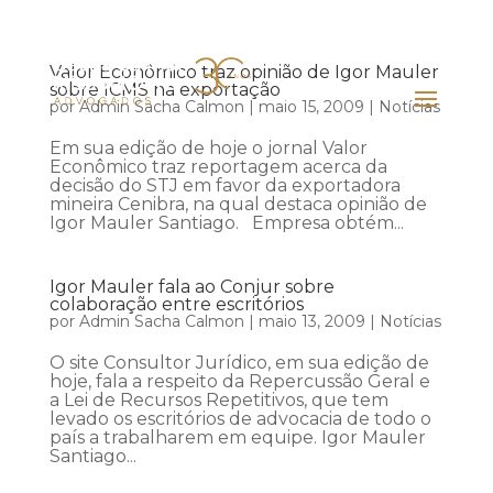
Valor Econômico traz opinião de Igor Mauler
sobre ICMS na exportação
por
Admin Sacha Calmon
|
maio 15, 2009
|
Notícias
Em sua edição de hoje o jornal Valor
Econômico traz reportagem acerca da
decisão do STJ em favor da exportadora
mineira Cenibra, na qual destaca opinião de
Igor Mauler Santiago. Empresa obtém...
Igor Mauler fala ao Conjur sobre
colaboração entre escritórios
por
Admin Sacha Calmon
|
maio 13, 2009
|
Notícias
O site Consultor Jurídico, em sua edição de
hoje, fala a respeito da Repercussão Geral e
a Lei de Recursos Repetitivos, que tem
levado os escritórios de advocacia de todo o
país a trabalharem em equipe. Igor Mauler
Santiago...