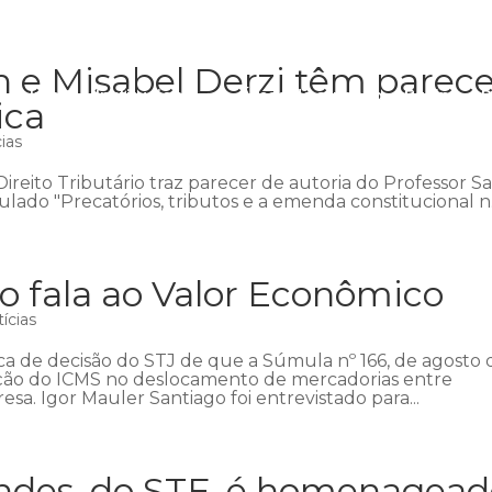
n e Misabel Derzi têm parece
Início
Institucional
Áreas de atuação
Equipe
P
ica
ias
ireito Tributário traz parecer de autoria do Professor S
ulado "Precatórios, tributos e a emenda constitucional n.º
o fala ao Valor Econômico
ícias
ca de decisão do STJ de que a Súmula nº 166, de agosto 
enção do ICMS no deslocamento de mercadorias entre
. Igor Mauler Santiago foi entrevistado para...
ndes, do STF, é homenagea