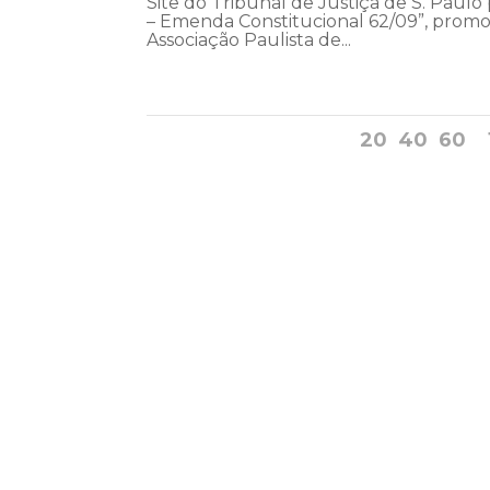
Site do Tribunal de Justiça de S. Paulo
– Emenda Constitucional 62/09”, promov
Associação Paulista de...
20
40
60