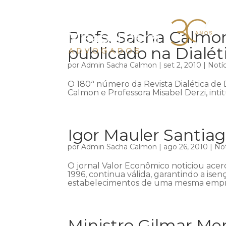
Profs. Sacha Calmo
publicado na Dialét
por
Admin Sacha Calmon
|
set 2, 2010
|
Notíc
O 180ª número da Revista Dialética de D
Calmon e Professora Misabel Derzi, intit
Igor Mauler Santiag
por
Admin Sacha Calmon
|
ago 26, 2010
|
Not
O jornal Valor Econômico noticiou acer
1996, continua válida, garantindo a is
estabelecimentos de uma mesma empresa
Ministro Gilmar Me