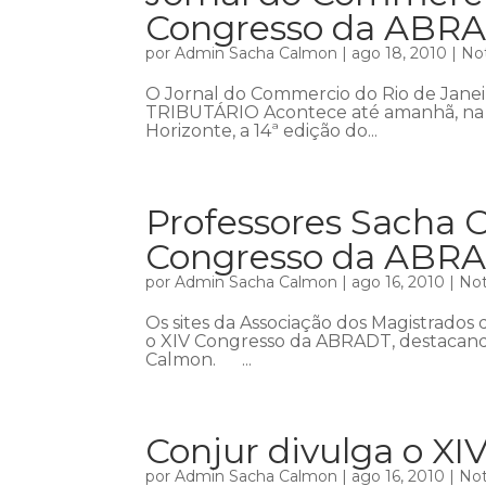
Congresso da ABR
por
Admin Sacha Calmon
|
ago 18, 2010
|
Not
O Jornal do Commercio do Rio de Jan
TRIBUTÁRIO Acontece até amanhã, na 
Horizonte, a 14ª edição do...
Professores Sacha C
Congresso da ABR
por
Admin Sacha Calmon
|
ago 16, 2010
|
Not
Os sites da Associação dos Magistrados 
o XIV Congresso da ABRADT, destacando
Calmon. ...
Conjur divulga o X
por
Admin Sacha Calmon
|
ago 16, 2010
|
Not