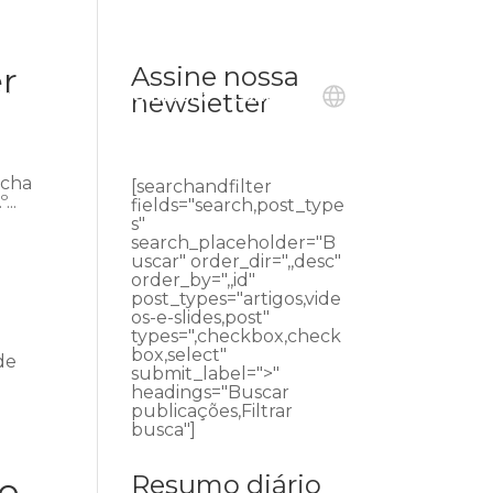
r
Assine nossa
ublicações
Ouvidoria
Contato
newsletter
acha
[searchandfilter
...
fields="search,post_type
s"
search_placeholder="B
uscar" order_dir=",,desc"
order_by=",,id"
post_types="artigos,vide
os-e-slides,post"
types=",checkbox,check
box,select"
de
submit_label=">"
headings="Buscar
publicações,Filtrar
busca"]
Resumo diário
do