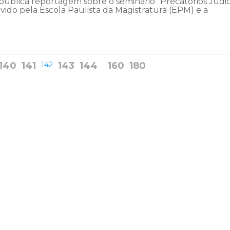
 publica reportagem sobre o seminário “Precatórios Judic
ido pela Escola Paulista da Magistratura (EPM) e a
140
141
142
143
144
160
180