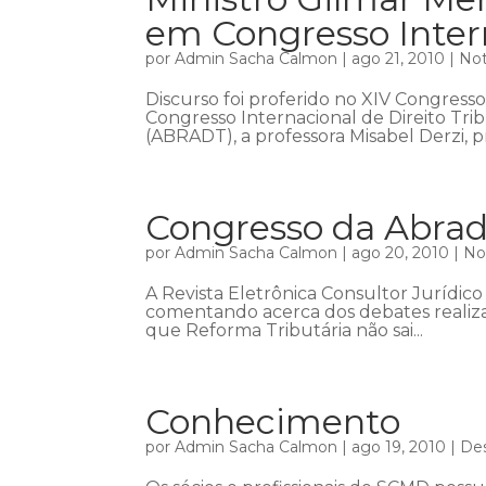
em Congresso Inter
por
Admin Sacha Calmon
|
ago 21, 2010
|
Not
Discurso foi proferido no XIV Congres
Congresso Internacional de Direito Tribu
(ABRADT), a professora Misabel Derzi, p
Congresso da Abrad
por
Admin Sacha Calmon
|
ago 20, 2010
|
No
A Revista Eletrônica Consultor Jurídi
comentando acerca dos debates reali
que Reforma Tributária não sai...
Conhecimento
por
Admin Sacha Calmon
|
ago 19, 2010
|
De