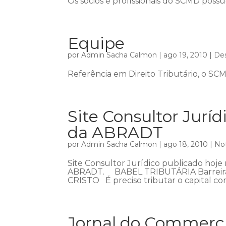
Os sócios e profissionais do SCMD pos
Equipe
por
Admin Sacha Calmon
|
ago 19, 2010
|
De
Referência em Direito Tributário, o SC
Site Consultor Jurí
da ABRADT
por
Admin Sacha Calmon
|
ago 18, 2010
|
Not
Site Consultor Jurídico publicado hoj
ABRADT. BABEL TRIBUTÁRIA Barreir
CRISTO É preciso tributar o capital com
Jornal do Commercio