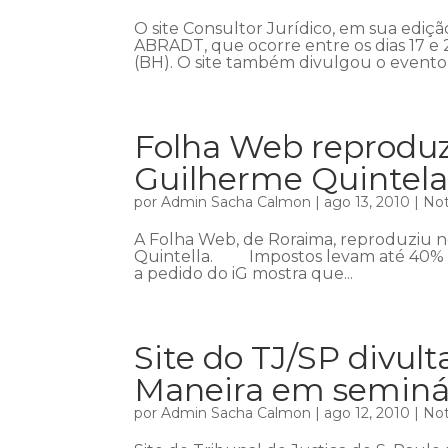
O site Consultor Jurídico, em sua ediç
ABRADT, que ocorre entre os dias 17 e
(BH). O site também divulgou o evento 
Folha Web reprodu
Guilherme Quintel
por
Admin Sacha Calmon
|
ago 13, 2010
|
Not
A Folha Web, de Roraima, reproduziu n
Quintella. Impostos levam até 40% d
a pedido do iG mostra que...
Site do TJ/SP divul
Maneira em seminá
por
Admin Sacha Calmon
|
ago 12, 2010
|
Not