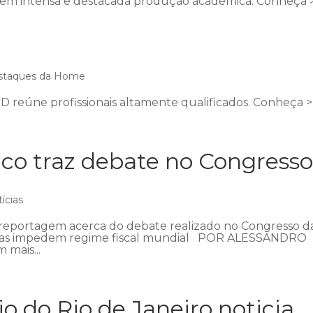
suem intensa e destacada produção acadêmica. Conheça 
staques da Home
MD reúne profissionais altamente qualificados. Conheça >
dico traz debate no Congress
ícias
e reportagem acerca do debate realizado no Congresso d
as impedem regime fiscal mundial POR ALESSANDRO
 mais...
 do Rio de Janeiro noticia