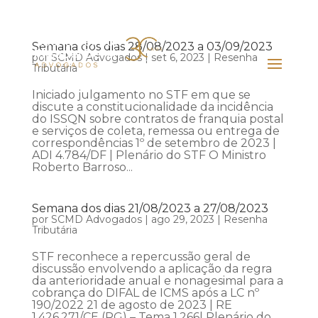
Semana dos dias 28/08/2023 a 03/09/2023
por
SCMD Advogados
|
set 6, 2023
|
Resenha
Tributária
Iniciado julgamento no STF em que se
discute a constitucionalidade da incidência
do ISSQN sobre contratos de franquia postal
e serviços de coleta, remessa ou entrega de
correspondências 1º de setembro de 2023 |
ADI 4.784/DF | Plenário do STF O Ministro
Roberto Barroso...
Semana dos dias 21/08/2023 a 27/08/2023
por
SCMD Advogados
|
ago 29, 2023
|
Resenha
Tributária
STF reconhece a repercussão geral de
discussão envolvendo a aplicação da regra
da anterioridade anual e nonagesimal para a
cobrança do DIFAL de ICMS após a LC nº
190/2022 21 de agosto de 2023 | RE
1.426.271/CE (RG) – Tema 1.266| Plenário do