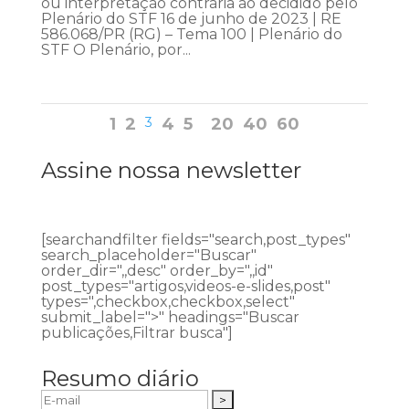
ou interpretação contrária ao decidido pelo
Plenário do STF 16 de junho de 2023 | RE
586.068/PR (RG) – Tema 100 | Plenário do
STF O Plenário, por...
1
2
3
4
5
20
40
60
Assine nossa newsletter
[searchandfilter fields="search,post_types"
search_placeholder="Buscar"
order_dir=",,desc" order_by=",,id"
post_types="artigos,videos-e-slides,post"
types=",checkbox,checkbox,select"
submit_label=">" headings="Buscar
publicações,Filtrar busca"]
Resumo diário