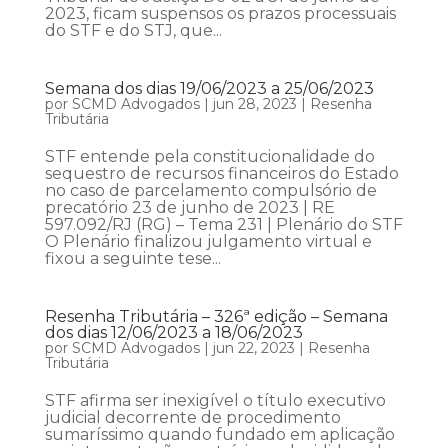
2023, ficam suspensos os prazos processuais
do STF e do STJ, que...
Semana dos dias 19/06/2023 a 25/06/2023
por
SCMD Advogados
|
jun 28, 2023
|
Resenha
Tributária
STF entende pela constitucionalidade do
sequestro de recursos financeiros do Estado
no caso de parcelamento compulsório de
precatório 23 de junho de 2023 | RE
597.092/RJ (RG) – Tema 231 | Plenário do STF
O Plenário finalizou julgamento virtual e
fixou a seguinte tese...
Resenha Tributária – 326ª edição – Semana
dos dias 12/06/2023 a 18/06/2023
por
SCMD Advogados
|
jun 22, 2023
|
Resenha
Tributária
STF afirma ser inexigível o título executivo
judicial decorrente de procedimento
sumaríssimo quando fundado em aplicação