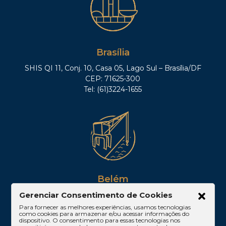
Brasília
SHIS QI 11, Conj. 10, Casa 05, Lago Sul – Brasília/DF
CEP: 71625-300
Tel: (61)3224-1655
Belém
Av. Visconde de Souza Franco, 05, Sala 2102 –
Gerenciar Consentimento de Cookies
Edifício Quadra Corporate, Umarizal – Belém/PA
Para fornecer as melhores experiências, usamos tecnologias
como cookies para armazenar e/ou acessar informações do
CEP: 66053-000
dispositivo. O consentimento para essas tecnologias nos