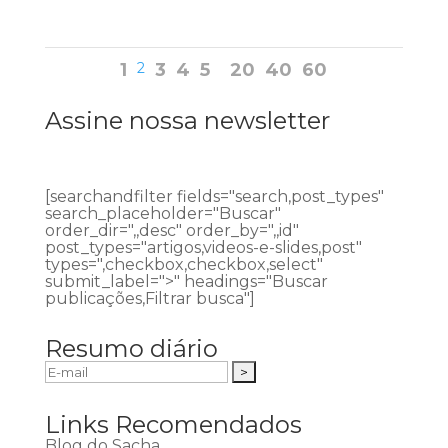
1
2
3
4
5
20
40
60
Assine nossa newsletter
[searchandfilter fields="search,post_types"
search_placeholder="Buscar"
order_dir=",,desc" order_by=",,id"
post_types="artigos,videos-e-slides,post"
types=",checkbox,checkbox,select"
submit_label=">" headings="Buscar
publicações,Filtrar busca"]
Resumo diário
Links Recomendados
Blog do Sacha