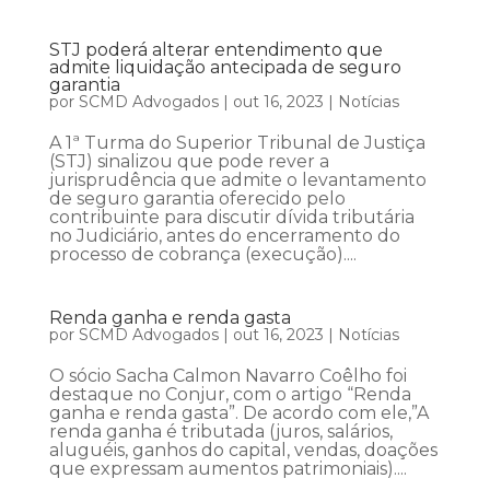
STJ poderá alterar entendimento que
admite liquidação antecipada de seguro
garantia
por
SCMD Advogados
|
out 16, 2023
|
Notícias
A 1ª Turma do Superior Tribunal de Justiça
(STJ) sinalizou que pode rever a
jurisprudência que admite o levantamento
de seguro garantia oferecido pelo
contribuinte para discutir dívida tributária
no Judiciário, antes do encerramento do
processo de cobrança (execução)....
Renda ganha e renda gasta
por
SCMD Advogados
|
out 16, 2023
|
Notícias
O sócio Sacha Calmon Navarro Coêlho foi
destaque no Conjur, com o artigo “Renda
ganha e renda gasta”. De acordo com ele,”A
renda ganha é tributada (juros, salários,
aluguéis, ganhos do capital, vendas, doações
que expressam aumentos patrimoniais)....