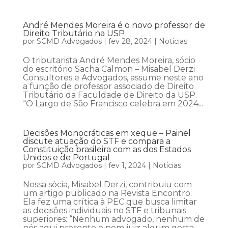
André Mendes Moreira é o novo professor de
Direito Tributário na USP
por
SCMD Advogados
|
fev 28, 2024
|
Notícias
O tributarista André Mendes Moreira, sócio
do escritório Sacha Calmon – Misabel Derzi
Consultores e Advogados, assume neste ano
a função de professor associado de Direito
Tributário da Faculdade de Direito da USP.
“O Largo de São Francisco celebra em 2024...
Decisões Monocráticas em xeque – Painel
discute atuação do STF e compara a
Constituição brasileira com as dos Estados
Unidos e de Portugal
por
SCMD Advogados
|
fev 1, 2024
|
Notícias
Nossa sócia, Misabel Derzi, contribuiu com
um artigo publicado na Revista Encontro.
Ela fez uma crítica à PEC que busca limitar
as decisões individuais no STF e tribunais
superiores: “Nenhum advogado, nenhum de
nós aqui presente e nem juiz algum gosta,