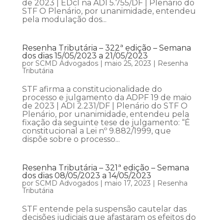
de 2023 | EDcl na ADI 5.755/DF | Plenário do
STF O Plenário, por unanimidade, entendeu
pela modulação dos...
Resenha Tributária – 322ª edição – Semana
dos dias 15/05/2023 a 21/05/2023
por
SCMD Advogados
|
maio 25, 2023
|
Resenha
Tributária
STF afirma a constitucionalidade do
processo e julgamento da ADPF 19 de maio
de 2023 | ADI 2.231/DF | Plenário do STF O
Plenário, por unanimidade, entendeu pela
fixação da seguinte tese de julgamento: “É
constitucional a Lei nº 9.882/1999, que
dispõe sobre o processo...
Resenha Tributária – 321ª edição – Semana
dos dias 08/05/2023 a 14/05/2023
por
SCMD Advogados
|
maio 17, 2023
|
Resenha
Tributária
STF entende pela suspensão cautelar das
decisões judiciais que afastaram os efeitos do