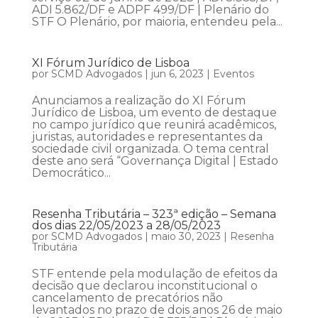
ADI 5.862/DF e ADPF 499/DF | Plenário do
STF O Plenário, por maioria, entendeu pela...
XI Fórum Jurídico de Lisboa
por
SCMD Advogados
|
jun 6, 2023
|
Eventos
Anunciamos a realização do XI Fórum
Jurídico de Lisboa, um evento de destaque
no campo jurídico que reunirá acadêmicos,
juristas, autoridades e representantes da
sociedade civil organizada. O tema central
deste ano será “Governança Digital | Estado
Democrático...
Resenha Tributária – 323ª edição – Semana
dos dias 22/05/2023 a 28/05/2023
por
SCMD Advogados
|
maio 30, 2023
|
Resenha
Tributária
STF entende pela modulação de efeitos da
decisão que declarou inconstitucional o
cancelamento de precatórios não
levantados no prazo de dois anos 26 de maio