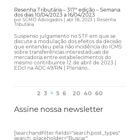
Resenha Tributária – 317ª edição – Semana
dos dias 10/04/2023 a 16/04/2023
por
SCMD Advogados
|
abr 18, 2023
|
Resenha
Tributária
Suspenso julgamento no STF em que se
discute a modulação dos efeitos da decisão
que entendeu pela não incidência do ICMS
sobre transferências interestaduais de
mercadoria entre estabelecimentos do
mesmo contribuinte 12 de abril de 2023 |
EDcl na ADC 49/RN | Plenário...
2
3
4
5
6
20
40
60
Assine nossa newsletter
[searchandfilter fields="search,post_types"
search_placeholder="Buscar"