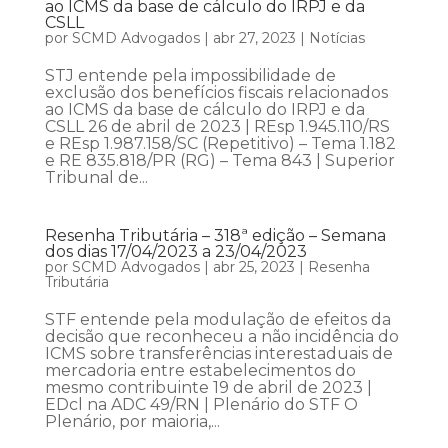
ao ICMS da base de cálculo do IRPJ e da
CSLL
por
SCMD Advogados
|
abr 27, 2023
|
Notícias
STJ entende pela impossibilidade de
exclusão dos benefícios fiscais relacionados
ao ICMS da base de cálculo do IRPJ e da
CSLL 26 de abril de 2023 | REsp 1.945.110/RS
e REsp 1.987.158/SC (Repetitivo) – Tema 1.182
e RE 835.818/PR (RG) – Tema 843 | Superior
Tribunal de...
Resenha Tributária – 318ª edição – Semana
dos dias 17/04/2023 a 23/04/2023
por
SCMD Advogados
|
abr 25, 2023
|
Resenha
Tributária
STF entende pela modulação de efeitos da
decisão que reconheceu a não incidência do
ICMS sobre transferências interestaduais de
mercadoria entre estabelecimentos do
mesmo contribuinte 19 de abril de 2023 |
EDcl na ADC 49/RN | Plenário do STF O
Plenário, por maioria,...