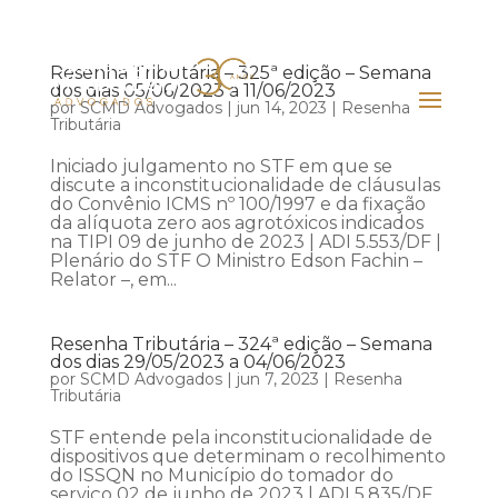
Resenha Tributária – 325ª edição – Semana
dos dias 05/06/2023 a 11/06/2023
por
SCMD Advogados
|
jun 14, 2023
|
Resenha
Tributária
Iniciado julgamento no STF em que se
discute a inconstitucionalidade de cláusulas
do Convênio ICMS nº 100/1997 e da fixação
da alíquota zero aos agrotóxicos indicados
na TIPI 09 de junho de 2023 | ADI 5.553/DF |
Plenário do STF O Ministro Edson Fachin –
Relator –, em...
Resenha Tributária – 324ª edição – Semana
dos dias 29/05/2023 a 04/06/2023
por
SCMD Advogados
|
jun 7, 2023
|
Resenha
Tributária
STF entende pela inconstitucionalidade de
dispositivos que determinam o recolhimento
do ISSQN no Município do tomador do
serviço 02 de junho de 2023 | ADI 5.835/DF,