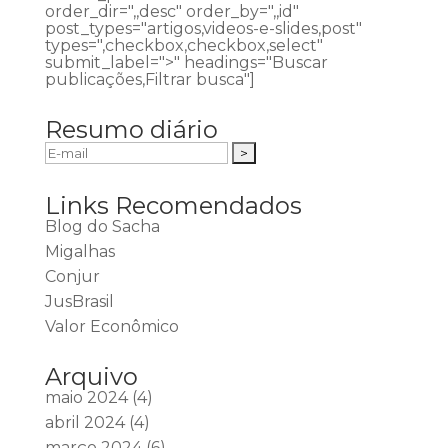
order_dir=",,desc" order_by=",,id"
post_types="artigos,videos-e-slides,post"
types=",checkbox,checkbox,select"
submit_label=">" headings="Buscar
publicações,Filtrar busca"]
Resumo diário
Links Recomendados
Blog do Sacha
Migalhas
Conjur
JusBrasil
Valor Econômico
Arquivo
maio 2024
(4)
abril 2024
(4)
março 2024
(6)