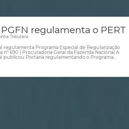
a: PGFN regulamenta o PERT
nha Tributária
al regulamenta Programa Especial de Regularização
ia nº 690 | Procuradoria Geral da Fazenda Nacional A
l publicou Portaria regulamentando o Programa...