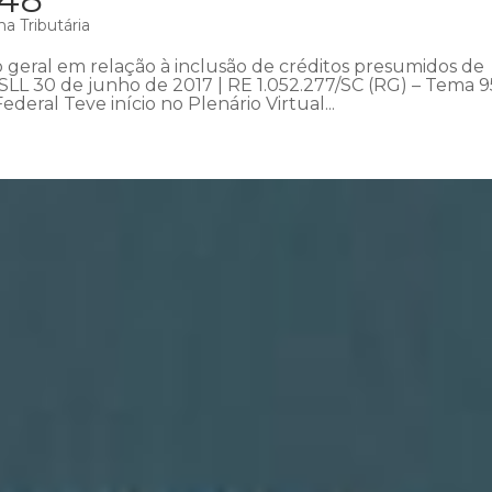
a Tributária
o geral em relação à inclusão de créditos presumidos de
SLL 30 de junho de 2017 | RE 1.052.277/SC (RG) – Tema 9
eral Teve início no Plenário Virtual...