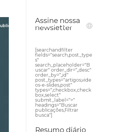
Assine nossa
ublicações
Ouvidoria
Contato
newsletter
[searchandfilter
fields="search,post_type
s"
search_placeholder="B
uscar" order_dir=",,desc"
order_by=",,id"
post_types="artigos,vide
os-e-slides,post"
types=",checkbox,check
box,select"
submit_label=">"
headings="Buscar
publicações,Filtrar
busca"]
Resumo diário