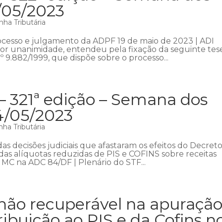
1/05/2023
ha Tributária
rocesso e julgamento da ADPF 19 de maio de 2023 | ADI
 por unanimidade, entendeu pela fixação da seguinte tes
º 9.882/1999, que dispõe sobre o processo...
– 321ª edição – Semana dos
4/05/2023
ha Tributária
s decisões judiciais que afastaram os efeitos do Decreto
o das alíquotas reduzidas de PIS e COFINS sobre receitas
 MC na ADC 84/DF | Plenário do STF...
não recuperável na apuraçã
ribuição ao PIS e da Cofins n