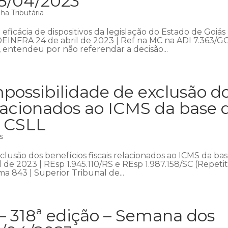
28/04/2023
a Tributária
ficácia de dispositivos da legislação do Estado de Goiás
DEINFRA 24 de abril de 2023 | Ref na MC na ADI 7.363/GO
, entendeu por não referendar a decisão...
possibilidade de exclusão d
relacionados ao ICMS da base 
a CSLL
s
lusão dos benefícios fiscais relacionados ao ICMS da ba
 de 2023 | REsp 1.945.110/RS e REsp 1.987.158/SC (Repetit
a 843 | Superior Tribunal de...
– 318ª edição – Semana dos