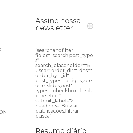
Assine nossa
ublicações
Ouvidoria
Contato
newsletter
o
[searchandfilter
e
fields="search,post_type
s"
search_placeholder="B
uscar" order_dir=",,desc"
order_by=",,id"
post_types="artigos,vide
os-e-slides,post"
types=",checkbox,check
box,select"
submit_label=">"
headings="Buscar
publicações,Filtrar
SQN
busca"]
Resumo diário