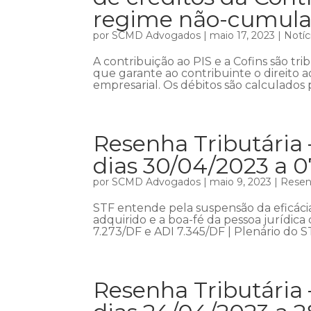
regime não-cumula
por
SCMD Advogados
|
maio 17, 2023
|
Notíc
A contribuição ao PIS e a Cofins são tr
que garante ao contribuinte o direito a
empresarial. Os débitos são calculados p
Resenha Tributária
dias 30/04/2023 a 
por
SCMD Advogados
|
maio 9, 2023
|
Resenh
STF entende pela suspensão da eficáci
adquirido e a boa-fé da pessoa jurídic
7.273/DF e ADI 7.345/DF | Plenário do 
Resenha Tributária 