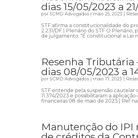
dias 15/05/2023 a 2
por
SCMD Advogados
|
maio 25, 2023
|
Resen
STF afirma a constitucionalidade do p
2.231/DF | Plenário do STF O Plenário,
de julgamento: “É constitucional a Lei n
Resenha Tributária 
dias 08/05/2023 a 1
por
SCMD Advogados
|
maio 17, 2023
|
Resen
STF entende pela suspensão cautelar da
11.374/2023 e possibilitaram a aplicaçã
financeiras 08 de maio de 2023 | Ref na
Manutenção do IPI 
de créditos da Cont