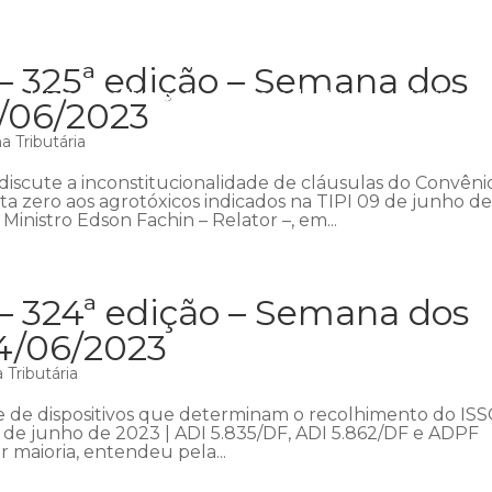
– 325ª edição – Semana dos
Início
Institucional
Áreas de atuação
Equipe
P
1/06/2023
 Tributária
iscute a inconstitucionalidade de cláusulas do Convêni
ta zero aos agrotóxicos indicados na TIPI 09 de junho d
Ministro Edson Fachin – Relator –, em...
– 324ª edição – Semana dos
04/06/2023
Tributária
e de dispositivos que determinam o recolhimento do IS
 de junho de 2023 | ADI 5.835/DF, ADI 5.862/DF e ADPF
r maioria, entendeu pela...