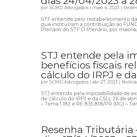
dias 24/04/2023 a 
por
SCMD Advogados
|
maio 4, 2023
|
Resenh
STF entende pelo restabelecimento da e
que instituíram a contribuição ao FUN
Plenário do STF O Plenário, por maioria
STJ entende pela im
benefícios fiscais 
cálculo do IRPJ e d
por
SCMD Advogados
|
abr 27, 2023
|
Notícia
STJ entende pela impossibilidade de exc
de cálculo do IRPJ e da CSLL 26 de abril
– Tema 1.182 e RE 835.818/PR (RG) – Tem
Resenha Tributária 