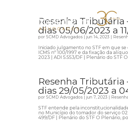
Resenha Tributária 
dias 05/06/2023 a 1
por
SCMD Advogados
|
jun 14, 2023
|
Resenha
Iniciado julgamento no STF em que se d
ICMS nº 100/1997 e da fixação da alíquo
2023 | ADI 5.553/DF | Plenário do STF O 
Resenha Tributária 
dias 29/05/2023 a 
por
SCMD Advogados
|
jun 7, 2023
|
Resenha 
STF entende pela inconstitucionalidad
no Município do tomador do serviço 02
499/DF | Plenário do STF O Plenário, po