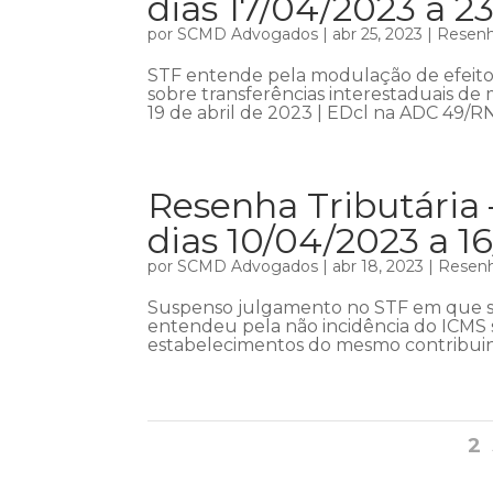
dias 17/04/2023 a 2
por
SCMD Advogados
|
abr 25, 2023
|
Resenha
STF entende pela modulação de efeito
sobre transferências interestaduais d
19 de abril de 2023 | EDcl na ADC 49/RN 
Resenha Tributária 
dias 10/04/2023 a 1
por
SCMD Advogados
|
abr 18, 2023
|
Resenh
Suspenso julgamento no STF em que se
entendeu pela não incidência do ICMS s
estabelecimentos do mesmo contribuinte
2