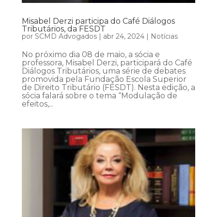
Misabel Derzi participa do Café Diálogos
Tributários, da FESDT
por
SCMD Advogados
|
abr 24, 2024
|
Notícias
No próximo dia 08 de maio, a sócia e
professora, Misabel Derzi, participará do Café
Diálogos Tributários, uma série de debates
promovida pela Fundação Escola Superior
de Direito Tributário (FESDT). Nesta edição, a
sócia falará sobre o tema “Modulação de
efeitos,...