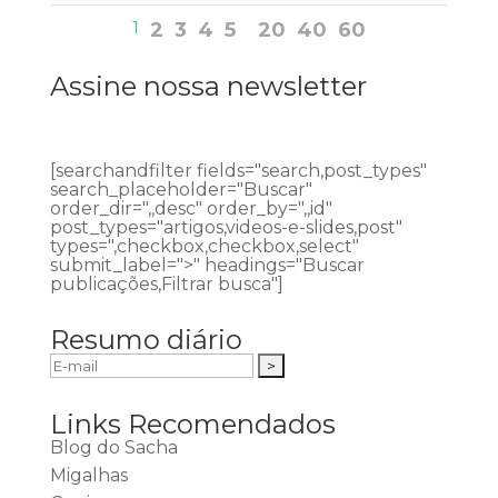
1
2
3
4
5
20
40
60
Assine nossa newsletter
[searchandfilter fields="search,post_types"
search_placeholder="Buscar"
order_dir=",,desc" order_by=",,id"
post_types="artigos,videos-e-slides,post"
types=",checkbox,checkbox,select"
submit_label=">" headings="Buscar
publicações,Filtrar busca"]
Resumo diário
Links Recomendados
Blog do Sacha
Migalhas