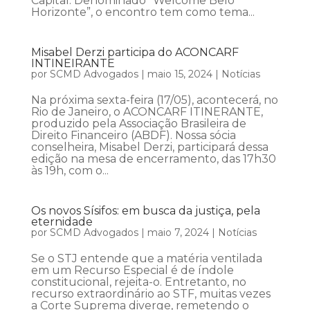
Capital. Denominado “Welcome Belo
Horizonte”, o encontro tem como tema...
Misabel Derzi participa do ACONCARF
INTINEIRANTE
por
SCMD Advogados
|
maio 15, 2024
|
Notícias
Na próxima sexta-feira (17/05), acontecerá, no
Rio de Janeiro, o ACONCARF ITINERANTE,
produzido pela Associação Brasileira de
Direito Financeiro (ABDF). Nossa sócia
conselheira, Misabel Derzi, participará dessa
edição na mesa de encerramento, das 17h30
às 19h, com o...
Os novos Sísifos: em busca da justiça, pela
eternidade
por
SCMD Advogados
|
maio 7, 2024
|
Notícias
Se o STJ entende que a matéria ventilada
em um Recurso Especial é de índole
constitucional, rejeita-o. Entretanto, no
recurso extraordinário ao STF, muitas vezes
a Corte Suprema diverge, remetendo o