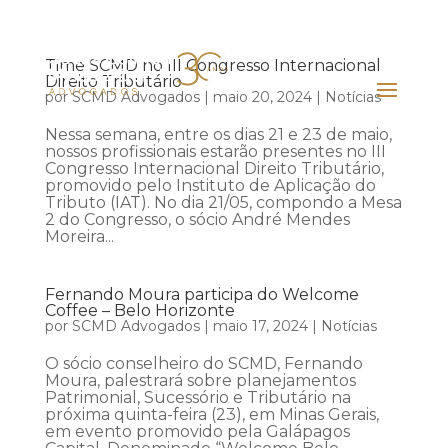
Time SCMD no III Congresso Internacional
Direito Tributário
por
SCMD Advogados
|
maio 20, 2024
|
Notícias
Nessa semana, entre os dias 21 e 23 de maio,
nossos profissionais estarão presentes no III
Congresso Internacional Direito Tributário,
promovido pelo Instituto de Aplicação do
Tributo (IAT). No dia 21/05, compondo a Mesa
2 do Congresso, o sócio André Mendes
Moreira...
Fernando Moura participa do Welcome
Coffee – Belo Horizonte
por
SCMD Advogados
|
maio 17, 2024
|
Notícias
O sócio conselheiro do SCMD, Fernando
Moura, palestrará sobre planejamentos
Patrimonial, Sucessório e Tributário na
próxima quinta-feira (23), em Minas Gerais,
em evento promovido pela Galápagos