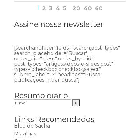
1
2
3
4
5
20
40
60
Assine nossa newsletter
[searchandfilter fields="search,post_types"
search_placeholder="Buscar"
order_dir=",,desc" order_by=",,id"
post_types="artigos,videos-e-slides,post"
types=",checkbox,checkbox,select"
submit_label=">" headings="Buscar
publicações,Filtrar busca"]
Resumo diário
Links Recomendados
Blog do Sacha
Migalhas