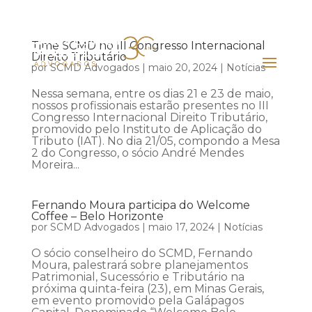
Time SCMD no III Congresso Internacional
Direito Tributário
por
SCMD Advogados
|
maio 20, 2024
|
Notícias
Nessa semana, entre os dias 21 e 23 de maio,
nossos profissionais estarão presentes no III
Congresso Internacional Direito Tributário,
promovido pelo Instituto de Aplicação do
Tributo (IAT). No dia 21/05, compondo a Mesa
2 do Congresso, o sócio André Mendes
Moreira...
Fernando Moura participa do Welcome
Coffee – Belo Horizonte
por
SCMD Advogados
|
maio 17, 2024
|
Notícias
O sócio conselheiro do SCMD, Fernando
Moura, palestrará sobre planejamentos
Patrimonial, Sucessório e Tributário na
próxima quinta-feira (23), em Minas Gerais,
em evento promovido pela Galápagos