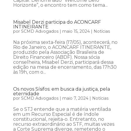
Capital. Denominado “Welcome Belo
Horizonte”, o encontro tem como tema...
Misabel Derzi participa do ACONCARF
INTINEIRANTE
por
SCMD Advogados
|
maio 15, 2024
|
Notícias
Na próxima sexta-feira (17/05), acontecerá, no
Rio de Janeiro, o ACONCARF ITINERANTE,
produzido pela Associação Brasileira de
Direito Financeiro (ABDF). Nossa sócia
conselheira, Misabel Derzi, participará dessa
edição na mesa de encerramento, das 17h30
às 19h, com o...
Os novos Sísifos: em busca da justiça, pela
eternidade
por
SCMD Advogados
|
maio 7, 2024
|
Notícias
Se o STJ entende que a matéria ventilada
em um Recurso Especial é de índole
constitucional, rejeita-o. Entretanto, no
recurso extraordinário ao STF, muitas vezes
a Corte Suprema diverge, remetendo o