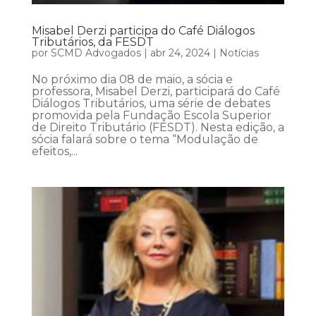
Misabel Derzi participa do Café Diálogos
Tributários, da FESDT
por
SCMD Advogados
|
abr 24, 2024
|
Notícias
No próximo dia 08 de maio, a sócia e
professora, Misabel Derzi, participará do Café
Diálogos Tributários, uma série de debates
promovida pela Fundação Escola Superior
de Direito Tributário (FESDT). Nesta edição, a
sócia falará sobre o tema “Modulação de
efeitos,...