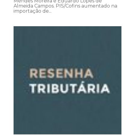
Mendes Moreira e Eduardo Lopes de
Almeida Campos. PIS/Cofins aumentado na
importação de...