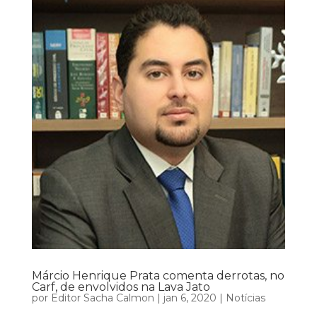
Márcio Henrique Prata comenta derrotas, no
Carf, de envolvidos na Lava Jato
por
Editor Sacha Calmon
|
jan 6, 2020
|
Notícias