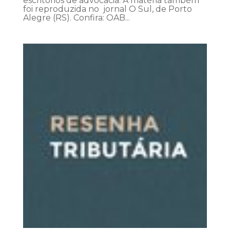
escritórios de advocacia. A matéria também
foi reproduzida no jornal O Sul, de Porto
Alegre (RS). Confira: OAB...