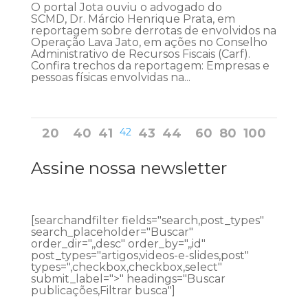
O portal Jota ouviu o advogado do
SCMD, Dr. Márcio Henrique Prata, em
reportagem sobre derrotas de envolvidos na
Operação Lava Jato, em ações no Conselho
Administrativo de Recursos Fiscais (Carf).
Confira trechos da reportagem: Empresas e
pessoas físicas envolvidas na...
20
40
41
42
43
44
60
80
100
Assine nossa newsletter
[searchandfilter fields="search,post_types"
search_placeholder="Buscar"
order_dir=",,desc" order_by=",,id"
post_types="artigos,videos-e-slides,post"
types=",checkbox,checkbox,select"
submit_label=">" headings="Buscar
publicações,Filtrar busca"]