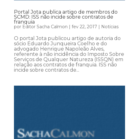
Portal Jota publica artigo de membros do
SCMD: ISS não incide sobre contratos de
franquia
por
Editor Sacha Calmon
|
fev 22, 2017
|
Notícias
O portal Jota publicou artigo de autoria do
sócio Eduardo Junqueira Coelho e do
advogado Henrique Napoleão Alves,
referente à não incidência do Imposto Sobre
Serviços de Qualquer Natureza (ISSQN) em
relação aos contratos de franquia. ISS não
incide sobre contratos de...