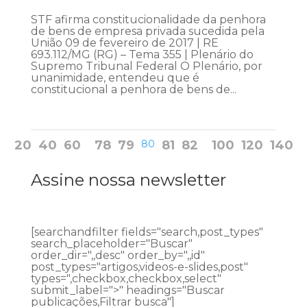
STF afirma constitucionalidade da penhora
de bens de empresa privada sucedida pela
União 09 de fevereiro de 2017 | RE
693.112/MG (RG) – Tema 355 | Plenário do
Supremo Tribunal Federal O Plenário, por
unanimidade, entendeu que é
constitucional a penhora de bens de...
20
40
60
78
79
80
81
82
100
120
140
Assine nossa newsletter
[searchandfilter fields="search,post_types"
search_placeholder="Buscar"
order_dir=",,desc" order_by=",,id"
post_types="artigos,videos-e-slides,post"
types=",checkbox,checkbox,select"
submit_label=">" headings="Buscar
publicações,Filtrar busca"]