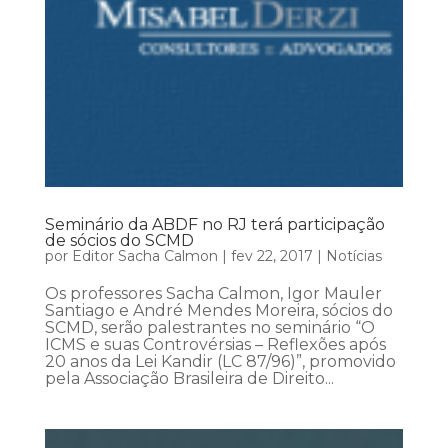
Seminário da ABDF no RJ terá participação
de sócios do SCMD
por
Editor Sacha Calmon
|
fev 22, 2017
|
Notícias
Os professores Sacha Calmon, Igor Mauler
Santiago e André Mendes Moreira, sócios do
SCMD, serão palestrantes no seminário “O
ICMS e suas Controvérsias – Reflexões após
20 anos da Lei Kandir (LC 87/96)”, promovido
pela Associação Brasileira de Direito...