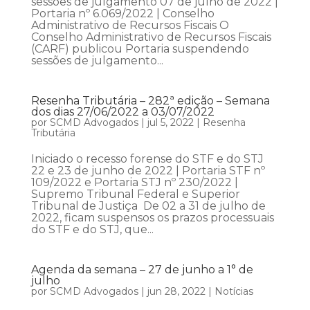
sessões de julgamento 07 de julho de 2022 |
Portaria nº 6.069/2022 | Conselho
Administrativo de Recursos Fiscais O
Conselho Administrativo de Recursos Fiscais
(CARF) publicou Portaria suspendendo
sessões de julgamento...
Resenha Tributária – 282ª edição – Semana
dos dias 27/06/2022 a 03/07/2022
por
SCMD Advogados
|
jul 5, 2022
|
Resenha
Tributária
Iniciado o recesso forense do STF e do STJ
22 e 23 de junho de 2022 | Portaria STF nº
109/2022 e Portaria STJ nº 230/2022 |
Supremo Tribunal Federal e Superior
Tribunal de Justiça De 02 a 31 de julho de
2022, ficam suspensos os prazos processuais
do STF e do STJ, que...
Agenda da semana – 27 de junho a 1° de
julho
por
SCMD Advogados
|
jun 28, 2022
|
Notícias