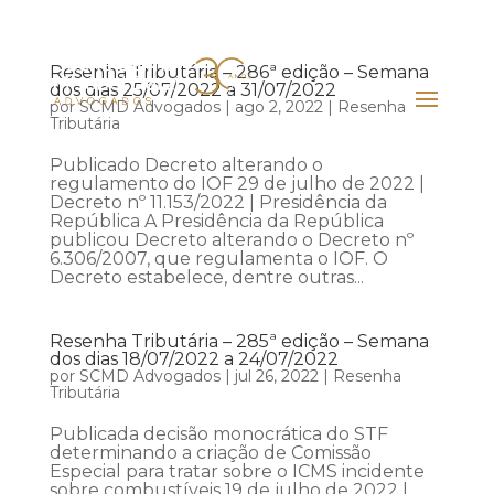
Resenha Tributária – 286ª edição – Semana
dos dias 25/07/2022 a 31/07/2022
por
SCMD Advogados
|
ago 2, 2022
|
Resenha
Tributária
Publicado Decreto alterando o
regulamento do IOF 29 de julho de 2022 |
Decreto nº 11.153/2022 | Presidência da
República A Presidência da República
publicou Decreto alterando o Decreto nº
6.306/2007, que regulamenta o IOF. O
Decreto estabelece, dentre outras...
Resenha Tributária – 285ª edição – Semana
dos dias 18/07/2022 a 24/07/2022
por
SCMD Advogados
|
jul 26, 2022
|
Resenha
Tributária
Publicada decisão monocrática do STF
determinando a criação de Comissão
Especial para tratar sobre o ICMS incidente
sobre combustíveis 19 de julho de 2022 |