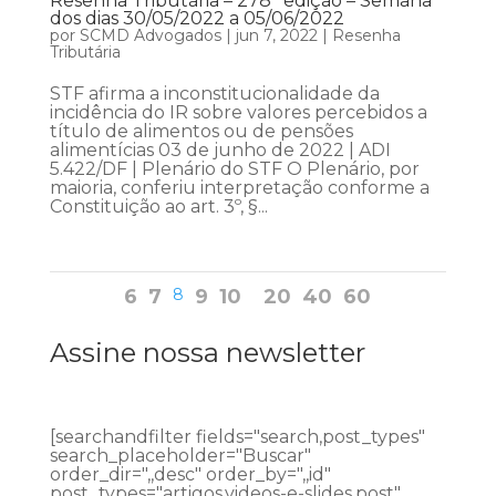
Resenha Tributária – 278ª edição – Semana
dos dias 30/05/2022 a 05/06/2022
por
SCMD Advogados
|
jun 7, 2022
|
Resenha
Tributária
STF afirma a inconstitucionalidade da
incidência do IR sobre valores percebidos a
título de alimentos ou de pensões
alimentícias 03 de junho de 2022 | ADI
5.422/DF | Plenário do STF O Plenário, por
maioria, conferiu interpretação conforme a
Constituição ao art. 3º, §...
6
7
8
9
10
20
40
60
Assine nossa newsletter
[searchandfilter fields="search,post_types"
search_placeholder="Buscar"
order_dir=",,desc" order_by=",,id"
post_types="artigos,videos-e-slides,post"