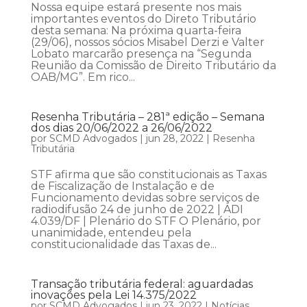
Nossa equipe estará presente nos mais
importantes eventos do Direto Tributário
desta semana: Na próxima quarta-feira
(29/06), nossos sócios Misabel Derzi e Valter
Lobato marcarão presença na “Segunda
Reunião da Comissão de Direito Tributário da
OAB/MG”. Em rico...
Resenha Tributária – 281ª edição – Semana
dos dias 20/06/2022 a 26/06/2022
por
SCMD Advogados
|
jun 28, 2022
|
Resenha
Tributária
STF afirma que são constitucionais as Taxas
de Fiscalização de Instalação e de
Funcionamento devidas sobre serviços de
radiodifusão 24 de junho de 2022 | ADI
4.039/DF | Plenário do STF O Plenário, por
unanimidade, entendeu pela
constitucionalidade das Taxas de...
Transação tributária federal: aguardadas
inovações pela Lei 14.375/2022
por
SCMD Advogados
|
jun 23, 2022
|
Notícias