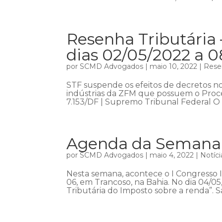
Resenha Tributária 
dias 02/05/2022 a 
por
SCMD Advogados
|
maio 10, 2022
|
Resen
STF suspende os efeitos de decretos n
indústrias da ZFM que possuem o Proce
7.153/DF | Supremo Tribunal Federal O M
Agenda da Semana 
por
SCMD Advogados
|
maio 4, 2022
|
Notíci
Nesta semana, acontece o I Congresso In
06, em Trancoso, na Bahia. No dia 04/05
Tributária do Imposto sobre a renda”. 