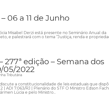
 06 a 11 de Junho
Início
Institucional
Áreas de atuação
Equipe
P
 sócia Misabel Derzi está presente no Seminário Anual da
eto, e palestrará com o tema “Justiça, renda e proprieda
– 277ª edição – Semana dos
9/05/2022
ha Tributária
iscute a constitucionalidade de leis estaduais que dis
22 | ADI 7.063/RJ | Plenário do STF O Ministro Edson Fach
rmen Lúcia e pelo Ministro...