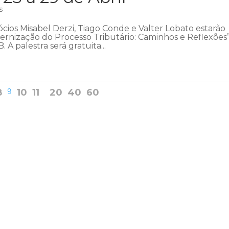
s
sócios Misabel Derzi, Tiago Conde e Valter Lobato estarão
rnização do Processo Tributário: Caminhos e Reflexões”
A palestra será gratuita...
8
9
10
11
20
40
60