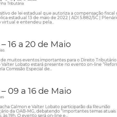
ha Tributária
sitivo de lei estadual que autoriza a compensação fiscal
a estadual 13 de maio de 2022 | ADI 5.882/SC | Plenár
virtual e entendeu pela...
 16 a 20 de Maio
ias
 de muitos eventos importantes para o Direito Tributário
ócio Valter Lobato estará presente no evento on-line “Refo
la Comissão Especial de...
 09 a 16 de Maio
ias
 Sacha Calmon e Valter Lobato participarão da Reunião
utário da OAB-MG, debatendo “Importantes temas atuais
5, às 19h. O evento será on-line e...