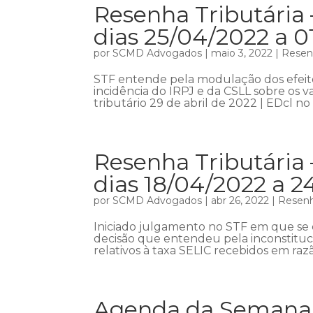
Resenha Tributária 
dias 25/04/2022 a 0
por
SCMD Advogados
|
maio 3, 2022
|
Resenh
STF entende pela modulação dos efeito
incidência do IRPJ e da CSLL sobre os v
tributário 29 de abril de 2022 | EDcl no 
Resenha Tributária 
dias 18/04/2022 a 
por
SCMD Advogados
|
abr 26, 2022
|
Resenh
Iniciado julgamento no STF em que se 
decisão que entendeu pela inconstituci
relativos à taxa SELIC recebidos em razão
Agenda da Semana 2