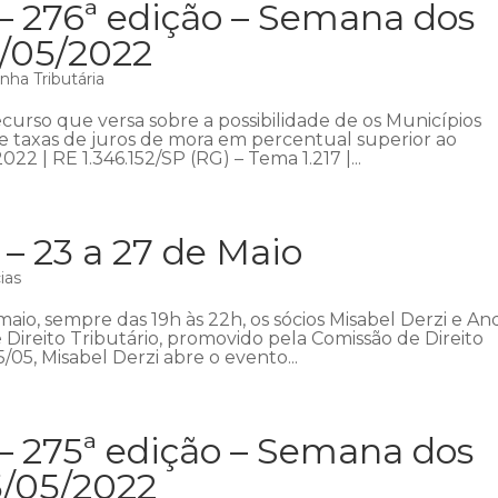
– 276ª edição – Semana dos
2/05/2022
nha Tributária
urso que versa sobre a possibilidade de os Municípios
e taxas de juros de mora em percentual superior ao
22 | RE 1.346.152/SP (RG) – Tema 1.217 |...
 23 a 27 de Maio
ias
maio, sempre das 19h às 22h, os sócios Misabel Derzi e An
 Direito Tributário, promovido pela Comissão de Direito
/05, Misabel Derzi abre o evento...
– 275ª edição – Semana dos
5/05/2022