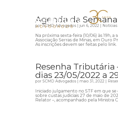
Agenda da Semana –
por
SCMD Advogados
|
jun 6, 2022
|
Notícias
Na próxima sexta-feira (10/06) às 19h, a
Associação Serras de Minas, em Ouro Pr
As inscrições devem ser feitas pelo link.
Resenha Tributária 
dias 23/05/2022 a 2
por
SCMD Advogados
|
maio 31, 2022
|
Resen
Iniciado julgamento no STF em que se d
sobre custas judiciais 27 de maio de 20
Relator –, acompanhado pela Ministra Cá