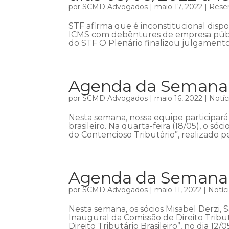
por
SCMD Advogados
|
maio 17, 2022
|
Resen
STF afirma que é inconstitucional dispo
ICMS com debêntures de empresa públic
do STF O Plenário finalizou julgamento 
Agenda da Semana –
por
SCMD Advogados
|
maio 16, 2022
|
Notíc
Nesta semana, nossa equipe participará
brasileiro. Na quarta-feira (18/05), o s
do Contencioso Tributário”, realizado pe
Agenda da Semana –
por
SCMD Advogados
|
maio 11, 2022
|
Notíc
Nesta semana, os sócios Misabel Derzi,
Inaugural da Comissão de Direito Trib
Direito Tributário Brasileiro”, no dia 12/0