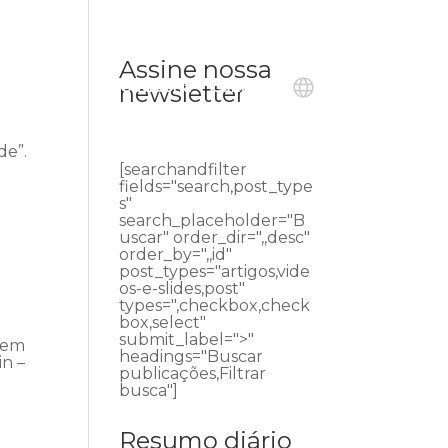
Assine nossa
ublicações
Ouvidoria
Contato
newsletter
de”.
[searchandfilter
fields="search,post_type
s"
search_placeholder="B
uscar" order_dir=",,desc"
order_by=",,id"
post_types="artigos,vide
os-e-slides,post"
types=",checkbox,check
box,select"
submit_label=">"
põem
headings="Buscar
in –
publicações,Filtrar
busca"]
Resumo diário