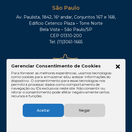
São Paulo
Av. Paulista, 1842, 16º andar, Conjuntos 167 e 168,
Edifício Cetenco Plaza – Torre Norte
Bela Vista – São Paulo/SP
CEP 01310-200
Tel: (11)3061-1665
Gerenciar Consentimento de Cookies
Para fornecer as melhores experiências, usamos tecnologias
como cookies para armazenar e/ou acessar informações do
dispositivo. O consentimento para essas tecnologias nos
permitirá processar dados como comportamento de
navegação ou IDs exclusivos neste site. Não consentir ou
retirar o consentimento pode afetar negativamente certos
Rio de Janeiro
recursos e funções.
Rua Lauro Müller, 116 – sala 605, Botafogo – Rio
de Janeiro/RJ
Aceitar
Negar
CEP: 22290-160
Tel: (21)3212-0100