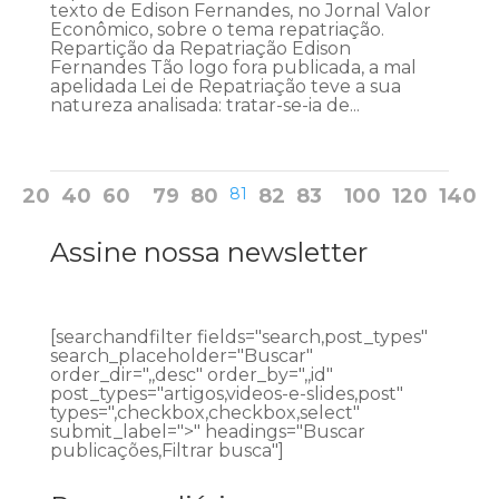
texto de Edison Fernandes, no Jornal Valor
Econômico, sobre o tema repatriação.
Repartição da Repatriação Edison
Fernandes Tão logo fora publicada, a mal
apelidada Lei de Repatriação teve a sua
natureza analisada: tratar-se-ia de...
20
40
60
79
80
81
82
83
100
120
140
Assine nossa newsletter
[searchandfilter fields="search,post_types"
search_placeholder="Buscar"
order_dir=",,desc" order_by=",,id"
post_types="artigos,videos-e-slides,post"
types=",checkbox,checkbox,select"
submit_label=">" headings="Buscar
publicações,Filtrar busca"]