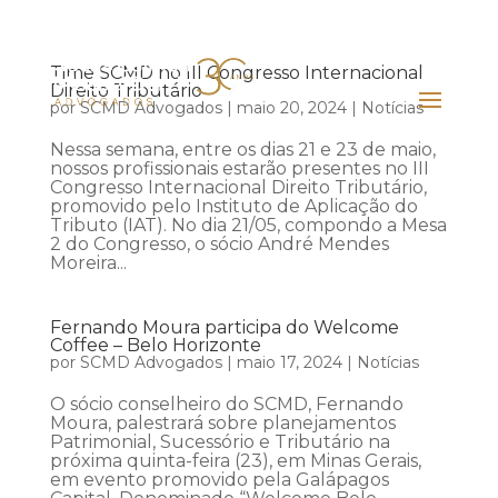
Time SCMD no III Congresso Internacional
Direito Tributário
por
SCMD Advogados
|
maio 20, 2024
|
Notícias
Nessa semana, entre os dias 21 e 23 de maio,
nossos profissionais estarão presentes no III
Congresso Internacional Direito Tributário,
promovido pelo Instituto de Aplicação do
Tributo (IAT). No dia 21/05, compondo a Mesa
2 do Congresso, o sócio André Mendes
Moreira...
Fernando Moura participa do Welcome
Coffee – Belo Horizonte
por
SCMD Advogados
|
maio 17, 2024
|
Notícias
O sócio conselheiro do SCMD, Fernando
Moura, palestrará sobre planejamentos
Patrimonial, Sucessório e Tributário na
próxima quinta-feira (23), em Minas Gerais,
em evento promovido pela Galápagos