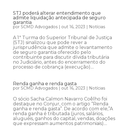
STJ poderá alterar entendimento que
admite liquidação antecipada de seguro
garantia
por
SCMD Advogados
|
out 16, 2023
|
Notícias
A 1ª Turma do Superior Tribunal de Justiça
(STJ) sinalizou que pode rever a
jurisprudência que admite o levantamento
de seguro garantia oferecido pelo
contribuinte para discutir dívida tributária
no Judiciário, antes do encerramento do
processo de cobrança (execução)....
Renda ganha e renda gasta
por
SCMD Advogados
|
out 16, 2023
|
Notícias
O sócio Sacha Calmon Navarro Coêlho foi
destaque no Conjur, com o artigo “Renda
ganha e renda gasta”. De acordo com ele,”A
renda ganha é tributada (juros, salários,
aluguéis, ganhos do capital, vendas, doações
que expressam aumentos patrimoniais)....