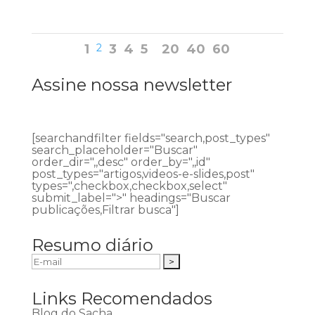
1
2
3
4
5
20
40
60
Assine nossa newsletter
[searchandfilter fields="search,post_types"
search_placeholder="Buscar"
order_dir=",,desc" order_by=",,id"
post_types="artigos,videos-e-slides,post"
types=",checkbox,checkbox,select"
submit_label=">" headings="Buscar
publicações,Filtrar busca"]
Resumo diário
Links Recomendados
Blog do Sacha