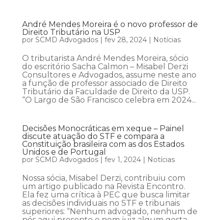
André Mendes Moreira é o novo professor de
Direito Tributário na USP
por
SCMD Advogados
|
fev 28, 2024
|
Notícias
O tributarista André Mendes Moreira, sócio
do escritório Sacha Calmon – Misabel Derzi
Consultores e Advogados, assume neste ano
a função de professor associado de Direito
Tributário da Faculdade de Direito da USP.
“O Largo de São Francisco celebra em 2024...
Decisões Monocráticas em xeque – Painel
discute atuação do STF e compara a
Constituição brasileira com as dos Estados
Unidos e de Portugal
por
SCMD Advogados
|
fev 1, 2024
|
Notícias
Nossa sócia, Misabel Derzi, contribuiu com
um artigo publicado na Revista Encontro.
Ela fez uma crítica à PEC que busca limitar
as decisões individuais no STF e tribunais
superiores: “Nenhum advogado, nenhum de
nós aqui presente e nem juiz algum gosta,