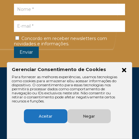
Concordo em receber newsletters com
novidades e informações.
Gerenciar Consentimento de Cookies
Para fornecer as melhores experiências, usamos tecnologias
como cookies para armazenar e/ou acessar informações do
dispositivo. O consentimento para essas tecnologias nos
permitirá processar dados como comportamento de
navegação ou IDs exclusivos neste site. Não consentir ou
retirar o consentimento pode afetar negativamente certos
recursos e funções.
Escritório
Atuação
Equipe
Conteúdos
Aceitar
Negar
Contato
Código de Ética