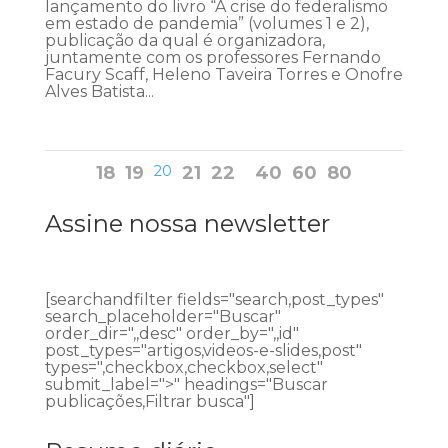
lançamento do livro “A crise do federalismo
em estado de pandemia” (volumes 1 e 2),
publicação da qual é organizadora,
juntamente com os professores Fernando
Facury Scaff, Heleno Taveira Torres e Onofre
Alves Batista...
18
19
20
21
22
40
60
80
Assine nossa newsletter
[searchandfilter fields="search,post_types"
search_placeholder="Buscar"
order_dir=",,desc" order_by=",,id"
post_types="artigos,videos-e-slides,post"
types=",checkbox,checkbox,select"
submit_label=">" headings="Buscar
publicações,Filtrar busca"]