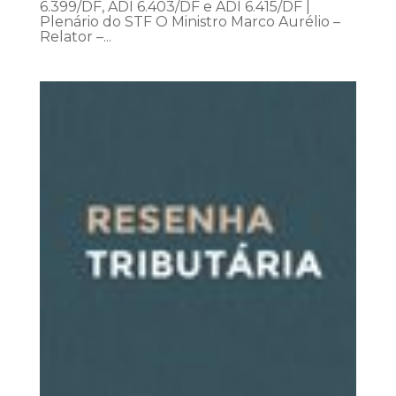
6.399/DF, ADI 6.403/DF e ADI 6.415/DF |
Plenário do STF O Ministro Marco Aurélio –
Relator –...