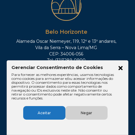
Belo Horizonte
Alameda Oscar Niemeyer, 119, 12º e 13º andares,
Vila da Serra – Nova Lima/MG
CEP: 34006-056
Tel: (31)3289-0900
Gerenciar Consentimento de Cookies
Para fornecer as melhores experiências, usamos tecnologias
como cookies para armazenar e/ou acessar informações do
dispositivo. O consentimento para essas tecnologias nos
permitirá processar dados como comportamento de
navegação ou IDs exclusivos neste site. Não consentir ou
retirar o consentimento pode afetar negativamente certos
recursos e funções.
Aceitar
Negar
São Paulo
Av. Paulista, 1842, 16º andar, Conjuntos 167 e 168,
Edifício Cetenco Plaza – Torre Norte