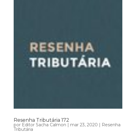
Resenha Tributária 172
por
Editor Sacha Calmon
|
mar 23, 2020
|
Resenha
Tributária