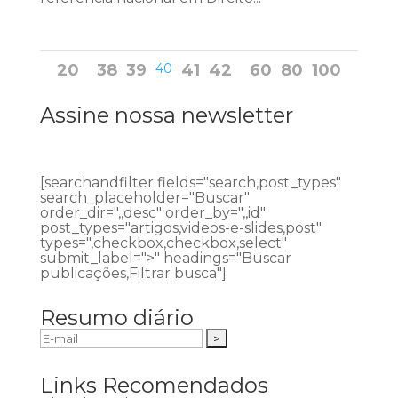
20
38
39
40
41
42
60
80
100
Assine nossa newsletter
[searchandfilter fields="search,post_types"
search_placeholder="Buscar"
order_dir=",,desc" order_by=",,id"
post_types="artigos,videos-e-slides,post"
types=",checkbox,checkbox,select"
submit_label=">" headings="Buscar
publicações,Filtrar busca"]
Resumo diário
Links Recomendados