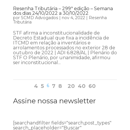
Resenha Tributária – 299ª edição – Semana
dos dias 24/10/2022 a 30/10/2022
por
SCMD Advogados
|
nov 4, 2022
|
Resenha
Tributária
STF afirma a inconstitucionalidade de
Decreto Estadual que fixa a incidência de
ITCMD em relação a inventários e
arrolamentos processados no exterior 28 de
outubro de 2022 | ADI 6.828/AL | Plenário do
STF O Plenário, por unanimidade, afirmou
ser inconstitucional...
4
5
6
7
8
20
40
60
Assine nossa newsletter
[searchandfilter fields="search,post_types"
search_placeholder="Buscar"