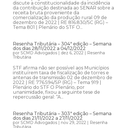
discute a constitucionalidade da incidência
da contribuição destinada ao SENAR sobre a
receita bruta proveniente da
comercialização da produção rural 09 de
dezembro de 2022 | RE 816.830/SC (RG) –
Tema 801 | Plenário do STF O...
Resenha Tributária – 304ª edição – Semana
dos dias 28/11/2022 a 04/12/2022
por
SCMD Advogados
|
dez 6, 2022
|
Resenha
Tributária
STF afirma não ser possível aos Municípios
instituírem taxa de fiscalização de torres e
antenas de transmissão 02 de dezembro de
2022 | RE 776.594/SP (RG) – Tema 919 |
Plenário do STF O Plenário, por
unanimidade, fixou a seguinte tese de
repercussão geral: “A...
Resenha Tributária – 303ª edição – Semana
dos dias 21/11/2022 a 27/11/2022
por
SCMD Advogados
|
nov 29, 2022
|
Resenha
Tributária