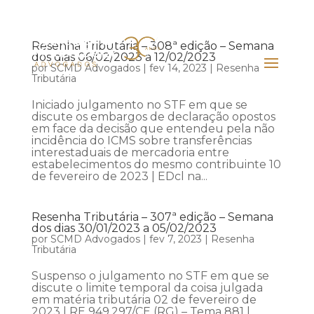
Resenha Tributária – 308ª edição – Semana
dos dias 06/02/2023 a 12/02/2023
por
SCMD Advogados
|
fev 14, 2023
|
Resenha
Tributária
Iniciado julgamento no STF em que se
discute os embargos de declaração opostos
em face da decisão que entendeu pela não
incidência do ICMS sobre transferências
interestaduais de mercadoria entre
estabelecimentos do mesmo contribuinte 10
de fevereiro de 2023 | EDcl na...
Resenha Tributária – 307ª edição – Semana
dos dias 30/01/2023 a 05/02/2023
por
SCMD Advogados
|
fev 7, 2023
|
Resenha
Tributária
Suspenso o julgamento no STF em que se
discute o limite temporal da coisa julgada
em matéria tributária 02 de fevereiro de
2023 | RE 949.297/CE (RG) – Tema 881 |