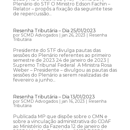
Plenário do STF O Ministro Edson Fachin –
Relator – propôs a fixação da seguinte tese
de repercussão...
Resenha Tributária – Dia 25/01/2023
por
SCMD Advogados
|
jan 26, 2023
|
Resenha
Tributária
Presidente do STF divulga pautas das
sessões do Plenário referentes ao primeiro
semestre de 2023 24 de janeiro de 2023 |
Supremo Tribunal Federal A Ministra Rosa
Weber – Presidente – divulgou as pautas das
sessões do Plenário a serem realizadas de
fevereiro a junho...
Resenha Tributária – Dia 13/01/2023
por
SCMD Advogados
|
jan 16, 2023
|
Resenha
Tributária
Publicada MP que dispõe sobre o CMN e
sobre a vinculação administrativa do COAF
ao Ministério da Fazenda 12 de janeiro de