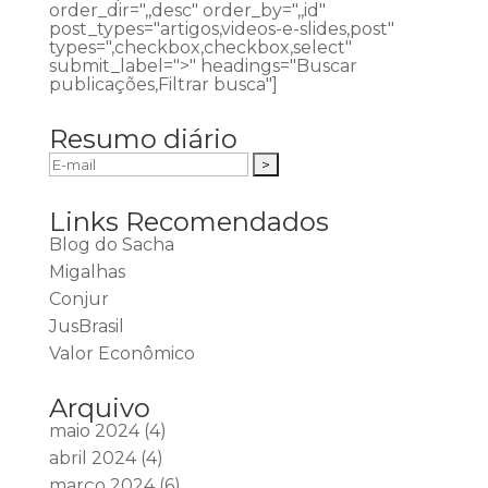
order_dir=",,desc" order_by=",,id"
post_types="artigos,videos-e-slides,post"
types=",checkbox,checkbox,select"
submit_label=">" headings="Buscar
publicações,Filtrar busca"]
Resumo diário
Links Recomendados
Blog do Sacha
Migalhas
Conjur
JusBrasil
Valor Econômico
Arquivo
maio 2024
(4)
abril 2024
(4)
março 2024
(6)